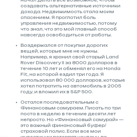
начал делать все возможное, чтобы
создавать альтернативные источники
дохода. Недвижимость стала моим
спасением. Я проглотил боль
управления недвижимостью, потому
что знал, что это мой главный способ
навсегда освободиться от работы.
Воздержался от покупки дорогих
вещей, которые мне не нужны.
Например, я хранил свой старый Land
Rover Discovery II за 8000 долларов в
течение 10 лет и обменял его на Honda
Fit, на которой ездил три года. Я
использовал 80 000 долларов, которые
хотел потратить на автомобиль в 2005
году, и вложил их в S&P 500.
Остался последовательным с
Финансовым самураем. Писать по три
поста в неделю в течение десяти лет
непросто. Но «Финансовый самурай» —
это важный финансовый буфер/
страховой полис. Если все мои