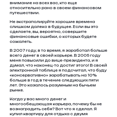
внимание на всех вас, кто еще
относительно рано в своем финансовом
путешествии.
Не экстраполируйте хорошие времена
слишком далеко в будущее. Если вы это
сделаете, вы, вероятно, совершите
финансовые ошибки, о которых будете
сожалеть.
В 2007 году, в то время, я заработал больше
всего денег в своей карьере. В 2005 году
меня повысили до вице-президента, и я
думал, что наконец-то достиг этого! В своей
электронной таблице я подсчитал, что буду
«консервативно» зарабатывать на 10%
больше в год в течение следующих пяти
лет. Это казалось разумным на бычьем
рынке.
Когда у вас много денег и
многообещающая карьера, почему бы не
вознаградить себя? Вот что я сделал. Я
купил квартиру для отдыха с двумя