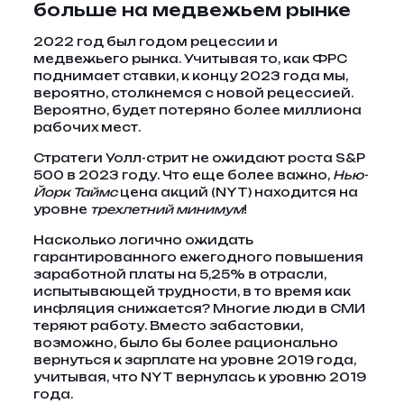
больше на медвежьем рынке
2022 год был годом рецессии и
медвежьего рынка. Учитывая то, как ФРС
поднимает ставки, к концу 2023 года мы,
вероятно, столкнемся с новой рецессией.
Вероятно, будет потеряно более миллиона
рабочих мест.
Стратеги Уолл-стрит не ожидают роста S&P
500 в 2023 году. Что еще более важно,
Нью-
Йорк Таймс
цена акций (NYT) находится на
уровне
трехлетний минимум
!
Насколько логично ожидать
гарантированного ежегодного повышения
заработной платы на 5,25% в отрасли,
испытывающей трудности, в то время как
инфляция снижается? Многие люди в СМИ
теряют работу. Вместо забастовки,
возможно, было бы более рационально
вернуться к зарплате на уровне 2019 года,
учитывая, что NYT вернулась к уровню 2019
года.