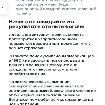
инвестиции потерпят неудачу, по
крайней мере, у меня будет
финансовый самурай, выплевывающий
копейки.
Ничего не ожидайте и в
результате станьте богаче
Идеальная ситуация, если вы можете
договориться о гарантированном
повышении дохода и притвориться, что у
вас нет страховки.
Вы знаете, почему миллионы американцев
в 1980-х не удосужились откладывать
деньги на пенсию? Потому что они
ожидали, что пенсии их компании
позаботятся о них.
Но затем некоторые компании
обанкротились, а пенсии исчезли или
возникли недоимки. В результате многие из
этих американцев оказались менее
богатыми, чем рабочие, у которых никогда
не было пенсии.