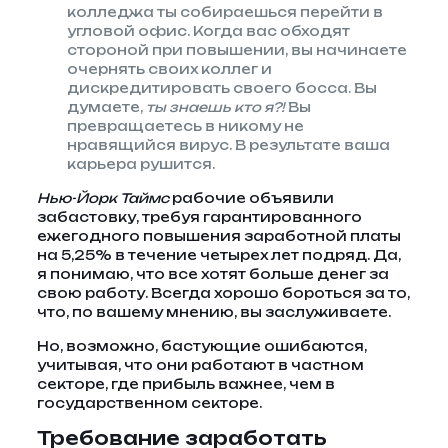
колледжа ты собираешься перейти в
угловой офис. Когда вас обходят
стороной при повышении, вы начинаете
очернять своих коллег и
дискредитировать своего босса. Вы
думаете,
ты знаешь кто я?!
Вы
превращаетесь в никому не
нравящийся вирус. В результате ваша
карьера рушится.
Нью-Йорк Таймс
рабочие объявили
забастовку, требуя гарантированного
ежегодного повышения заработной платы
на 5,25% в течение четырех лет подряд. Да,
я понимаю, что все хотят больше денег за
свою работу. Всегда хорошо бороться за то,
что, по вашему мнению, вы заслуживаете.
Но, возможно, бастующие ошибаются,
учитывая, что они работают в частном
секторе, где прибыль важнее, чем в
государственном секторе.
Требование заработать