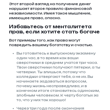
Этот второй взгляд на получение денег
нарушает второе правило финансовой
независимости. Имея такое мышление,
имеющее право, опасно.
Избавьтесь от менталитета
прав, если хотите стать богаче
Вот примеры того, как права могут
повредить вашему богатству и счастью.
Вы готовитесь к выпускному экзамену
один час, в то время как ваши
сверстники в среднем учатся три часа.
Твои сверстники получают пятерки, а ты
четверки. Ты злишься, потому что
колледжи отвергают тебя, а не их. Вы
начинаете задаваться вопросом,
почему жизнь несправедлива, и в
конечном итоге становитесь одиноким,
злобным человеком. К черту богатых за
то, что у них так хорошо!
Через три года после окончания