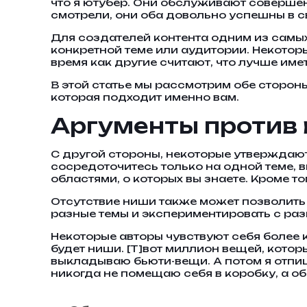
что я ютубер. Они обслуживают совершен
смотрели, они оба довольно успешны в с
Для создателей контента одним из самых
конкретной теме или аудитории. Некотор
время как другие считают, что лучше им
В этой статье мы рассмотрим обе сторон
которая подходит именно вам.
Аргументы против
С другой стороны, некоторые утверждают
сосредоточитесь только на одной теме, 
областями, о которых вы знаете. Кроме 
Отсутствие ниши также может позволить
разные темы и экспериментировать с раз
Некоторые авторы чувствуют себя более к
будет ниши. [T]вот миллион вещей, котор
выкладываю бьюти-вещи. А потом я отпиш
никогда не помещаю себя в коробку, а о