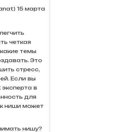
nat) 15 марта
легчить
сть четкая
 какие темы
оздавать. Это
шить стресс,
ей. Если вы
 эксперта в
енность для
ск ниши может
анимать нишу?