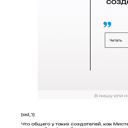
В нишу или н
[ad_1]
Что общего у таких создателей, как Мист