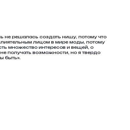
нь не решалась создать нишу, потому что
 влиятельным лицом в мире моды, потому
есть множество интересов и вещей, о
мне получать возможности, но я твердо
ы быть».