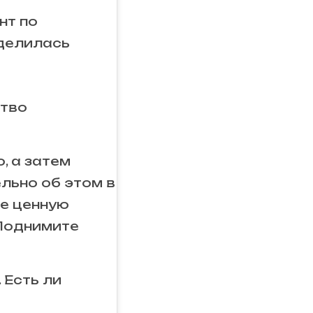
нт по
оделилась
ство
о, а затем
льно об этом в
те ценную
 Поднимите
. Есть ли