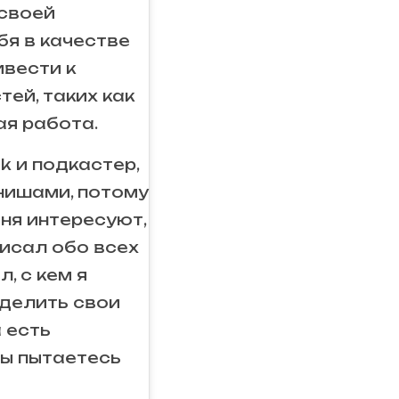
 своей
бя в качестве
ивести к
ей, таких как
ая работа.
k и подкастер,
 нишами, потому
еня интересуют,
писал обо всех
, с кем я
зделить свои
а есть
вы пытаетесь