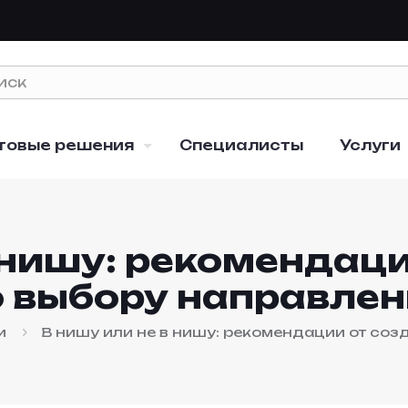
товые решения
Специалисты
Услуги
 нишу: рекомендац
о выбору направлен
и
В нишу или не в нишу: рекомендации от соз