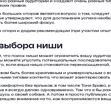
но разные аудитории и создают очень разные типы
воих правах.
 больших споров является вопрос о том, следует 
ые утверждают, что для достижения успеха необх
еть более широкий фокус.
ы спора и дадим рекомендации (при участии опыт
 выбора ниши
, что поиск ниши может ограничить вашу аудито
вы можете упустить потенциальных последовател
того, если ваша ниша становится перенасыщенной,
 вам быть более креативным и универсальным с 
ными типами контента, что может заинтересовать
омфортно без ярлыков, в том числе Тони Браво, к
ые я всегда делаю одновременно. Так что я бы ра
усь о своей собаке. А потом я просто публикую 
бращаю внимание на то, как воспринимаются вещи