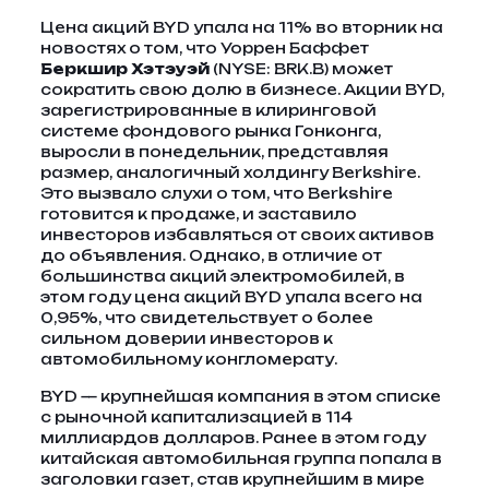
Цена акций BYD упала на 11% во вторник на
новостях о том, что Уоррен Баффет
Беркшир Хэтэуэй
(NYSE: BRK.B) может
сократить свою долю в бизнесе. Акции BYD,
зарегистрированные в клиринговой
системе фондового рынка Гонконга,
выросли в понедельник, представляя
размер, аналогичный холдингу Berkshire.
Это вызвало слухи о том, что Berkshire
готовится к продаже, и заставило
инвесторов избавляться от своих активов
до объявления. Однако, в отличие от
большинства акций электромобилей, в
этом году цена акций BYD упала всего на
0,95%, что свидетельствует о более
сильном доверии инвесторов к
автомобильному конгломерату.
BYD — крупнейшая компания в этом списке
с рыночной капитализацией в 114
миллиардов долларов. Ранее в этом году
китайская автомобильная группа попала в
заголовки газет, став крупнейшим в мире