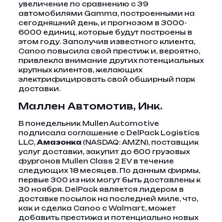
увеличение по сравнению с 39
автомобилями Gamma, построенными на
сегодняшний день, и прогнозом в 3000-
6000 единиц, которые будут построены в
этом году. Заполучив известного клиента,
Canoo повысила свой престиж и, вероятно,
привлекла внимание других потенциальных
крупных клиентов, желающих
электрифицировать свой обширный парк
доставки.
Маллен Автомотив, Инк.
В понедельник Mullen Automotive
подписала соглашение с DelPack Logistics
LLC,
Амазонка
(NASDAQ: AMZN), поставщик
услуг доставки, закупит до 600 грузовых
фургонов Mullen Class 2 EV в течение
следующих 18 месяцев. По данным фирмы,
первые 300 из них могут быть доставлены к
30 ноября. DelPack является лидером в
доставке посылок на последней миле, что,
как и сделка Canoo с Walmart, может
добавить престижа и потенциально новых