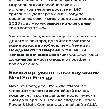
Market Research прогнозируется, что
мировой рынок возобновляемых
источников энергии достигнет 1,97
триллиона долларов к 2030 году по
сравнению с 881,7 миллиарда долларов в
2020 году, что указывает на ежегодный
темп роста в 8,4%.
Учитывая обнадеживающие перспективы
для этого сектора, давайте посмотрим,
какие запасы возобновляемой энергии
между
NextEra Энергия
(NYSE: NEE) и
Топливная ячейка Энергия
(NASDAQ: FCEL)
должны быть частью вашего портфеля
прямо сейчас.
Бычий аргумент в пользу акций
NextEra Energy
NextEra Energy со штаб-квартирой во
Флориде является крупнейшей в мире
компанией, производящей экологически
чистую энергию. Он также владеет Florida
Power & Light Company, крупнейшей в США