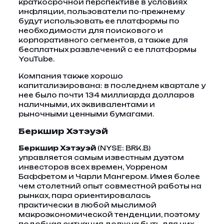
краткосрочной перспективе в условиях
инфляции, пользователи по-прежнему
будут использовать ее платформы по
необходимости для поискового и
корпоративного сегментов, а также для
бесплатных развлечений с ее платформы
YouTube.
Компания также хорошо
капитализирована: в последнем квартале у
нее было почти 134 миллиарда долларов
наличными, их эквивалентами и
рыночными ценными бумагами.
Беркшир Хэтэуэй
Беркшир Хэтэуэй
(NYSE: BRK.B)
управляется самым известным дуэтом
инвесторов всех времен, Уорреном
Баффетом и Чарли Мангером. Имея более
чем столетний опыт совместной работы на
рынках, пара ориентировалась
практически в любой мыслимой
макроэкономической тенденции, поэтому