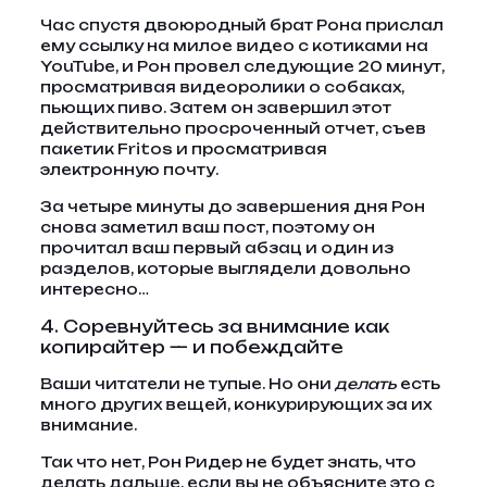
Час спустя двоюродный брат Рона прислал
ему ссылку на милое видео с котиками на
YouTube, и Рон провел следующие 20 минут,
просматривая видеоролики о собаках,
пьющих пиво. Затем он завершил этот
действительно просроченный отчет, съев
пакетик Fritos и просматривая
электронную почту.
За четыре минуты до завершения дня Рон
снова заметил ваш пост, поэтому он
прочитал ваш первый абзац и один из
разделов, которые выглядели довольно
интересно…
4. Соревнуйтесь за внимание как
копирайтер — и побеждайте
Ваши читатели не тупые. Но они
делать
есть
много других вещей, конкурирующих за их
внимание.
Так что нет, Рон Ридер не будет знать, что
делать дальше, если вы не объясните это с