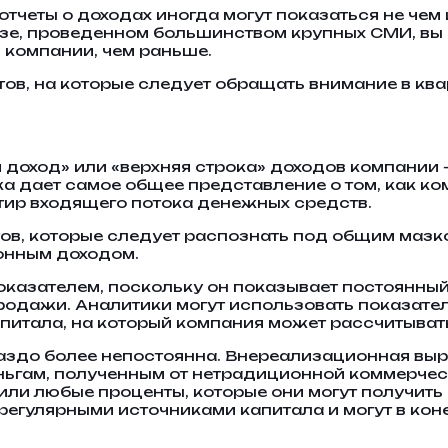
тчеты о доходах иногда могут показаться не че
зе, проведенном большинством крупных СМИ, вы
 компании, чем раньше.
ов, на которые следует обращать внимание в квар
 доход» или «верхняя строка» доходов компании 
а дает самое общее представление о том, как ко
тир входящего потока денежных средств.
ов, которые следует распознать под общим мазк
онным доходом.
казателем, поскольку он показывает постоянный
родажи. Аналитики могут использовать показате
питала, на который компания может рассчитыват
здо более непостоянна. Внереализационная выр
еньгам, полученным от нетрадиционной коммерчес
или любые проценты, которые они могут получить
егулярными источниками капитала и могут в кон