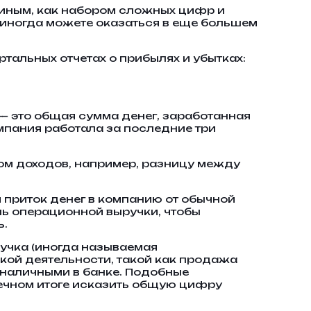
м иным, как набором сложных цифр и
 иногда можете оказаться в еще большем
тальных отчетах о прибылях и убытках:
— это общая сумма денег, заработанная
мпания работала за последние три
ом доходов, например, разницу между
 приток денег в компанию от обычной
ль операционной выручки, чтобы
ь.
учка (иногда называемая
кой деятельности, такой как продажа
 наличными в банке. Подобные
ечном итоге исказить общую цифру