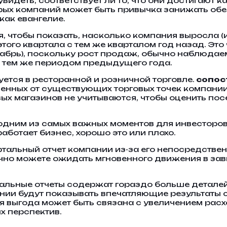
видеть, соответствует ли то, что они достигают к
орых компаний может быть привычка занижать обе
как евангелие.
 чтобы показать, насколько компания выросла (и
того квартала с тем же кварталом год назад. Это
кабрь), поскольку рост продаж, обычно наблюдае
 тем же периодом предыдущего года.
уется в ресторанной и розничной торговле.
сопос
ученных от существующих торговых точек компании
ых магазинов не учитываются, чтобы оценить п
 одним из самых важных моментов для инвесторов
аботает бизнес, хорошо это или плохо.
альный отчет компании из-за его непосредствен
чно можете ожидать мгновенного движения в зав
тальные отчеты содержат гораздо больше деталей
ании будут показывать впечатляющие результаты
я выгода может быть связана с увеличением расх
х перспектив.