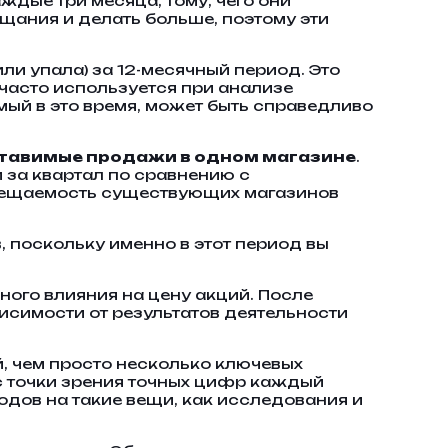
аждые три месяца, тому, чего они
щания и делать больше, поэтому эти
ли упала) за 12-месячный период. Это
 часто используется при анализе
мый в это время, может быть справедливо
тавимые продажи в одном магазине
.
 за квартал по сравнению с
осещаемость существующих магазинов
, поскольку именно в этот период вы
ного влияния на цену акций. После
исимости от результатов деятельности
, чем просто несколько ключевых
 с точки зрения точных цифр каждый
одов на такие вещи, как исследования и