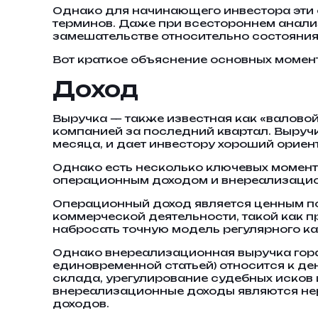
Однако для начинающего инвестора эти о
терминов. Даже при всестороннем анали
замешательстве относительно состояния
Вот краткое объяснение основных момент
Доход
Выручка — также известная как «валовой
компанией за последний квартал. Выручк
месяца, и дает инвестору хороший ориен
Однако есть несколько ключевых момент
операционным доходом и внереализаци
Операционный доход является ценным по
коммерческой деятельности, такой как п
набросать точную модель регулярного ка
Однако внереализационная выручка гора
единовременной статьей) относится к д
склада, урегулирование судебных исков 
внереализационные доходы являются нер
доходов.