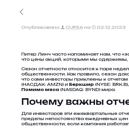
Опубликовано
CURSA
на
02.12.2023
Питер Линч часто напоминает нам, что «з
что цены акций, которыми мы одержимы,
Сезон отчетности относится к паре неде
общественности. Как правило, сезон дохо
что сами инвесторы приклеены к отчета
(НАСДАК: AMZN) и
Беркшир
(NYSE: BRK.B
Помимо мяса
(NASDAQ: BYND) мира.
Почему важны отче
Для инвесторов эти ежеквартальные отче
пределы непостоянства ежедневных цен 
общественности, если компания работает