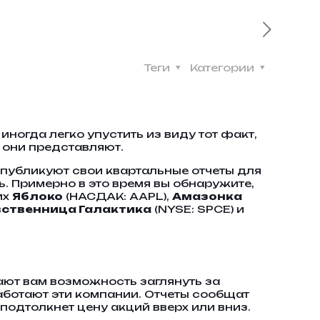
Теги
Категории
иногда легко упустить из виду тот факт,
 они представляют.
 публикуют свои квартальные отчеты для
ь. Примерно в это время вы обнаружите,
их
Яблоко
(НАСДАК: AAPL),
Амазонка
ственница Галактика
(NYSE: SPCE) и
ают вам возможность заглянуть за
аботают эти компании. Отчеты сообщат
подтолкнет цену акций вверх или вниз.