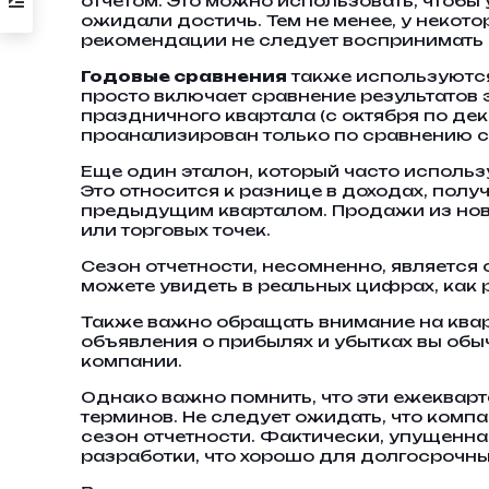
отчетом. Это можно использовать, чтобы у
ожидали достичь. Тем не менее, у некот
рекомендации не следует воспринимать 
Годовые сравнения
также используются,
просто включает сравнение результатов э
праздничного квартала (с октября по де
проанализирован только по сравнению с
Еще один эталон, который часто использ
Это относится к разнице в доходах, пол
предыдущим кварталом. Продажи из нов
или торговых точек.
Сезон отчетности, несомненно, является
можете увидеть в реальных цифрах, как р
Также важно обращать внимание на кварт
объявления о прибылях и убытках вы обы
компании.
Однако важно помнить, что эти ежеквар
терминов. Не следует ожидать, что комп
сезон отчетности. Фактически, упущенна
разработки, что хорошо для долгосрочны