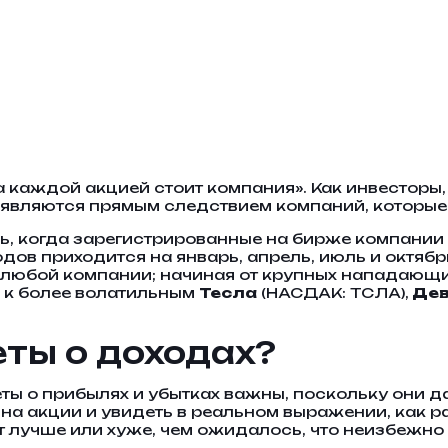
а каждой акцией стоит компания». Как инвесторы, 
 являются прямым следствием компаний, которые
ль, когда зарегистрированные на бирже компании
дов приходится на январь, апрель, июль и октябр
м любой компании; начиная от крупных нападающ
), к более волатильным
Тесла
(НАСДАК: ТСЛА),
Дев
ты о доходах?
ты о прибылях и убытках важны, поскольку они д
на акции и увидеть в реальном выражении, как р
 лучше или хуже, чем ожидалось, что неизбежно 