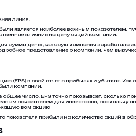
жняя линия.
рибыли является наиболее важным показателем, п
ственное влияние на цену акций компании.
ая сумма денег, которую компания заработала за
 подробное представление о компании, чем выручка
ю (EPS) в свой отчет о прибылях и убытках. Как
ибыли компании.
е общее число, EPS точно показывает, сколько 
езным показателем для инвесторов, поскольку о
жащую вам акцию.
го показателя прибыли на количество акций в об
в