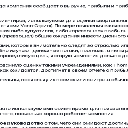
огда компания сообщает о выручке, прибыли и приб
иентиров, используемых для оценки квартальног
енками Уолл-Стрит»). По мере появления ежекварт
ания либо «упустила», либо «превзошла» прибыль и
ел (превзошел) общие ожидания инвестиционного
и, которые внимательно следят за отраслью или
бно изучают денежные потоки, прогнозы, отчеты
праведливую цель, которую компания должна дос
ованную оценку такими учреждениями, как Thoms
как ожидается, достигнет в своем отчете о прибыл
тельны, поскольку их промах или выигрыш обычно
сто используемыми ориентирами для показателей
того, насколько хорошо работает компания.
ное руководство
о том, чего они ожидают дости