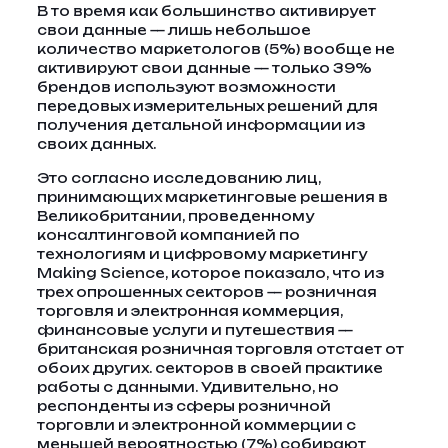
В то время как большинство активирует
свои данные — лишь небольшое
количество маркетологов (5%) вообще не
активируют свои данные — только 39%
брендов используют возможности
передовых измерительных решений для
получения детальной информации из
своих данных.
Это согласно исследованию лиц,
принимающих маркетинговые решения в
Великобритании, проведенному
консалтинговой компанией по
технологиям и цифровому маркетингу
Making Science, которое показало, что из
трех опрошенных секторов — розничная
торговля и электронная коммерция,
финансовые услуги и путешествия —
британская розничная торговля отстает от
обоих других. секторов в своей практике
работы с данными. Удивительно, но
респонденты из сферы розничной
торговли и электронной коммерции с
меньшей вероятностью (7%) собирают