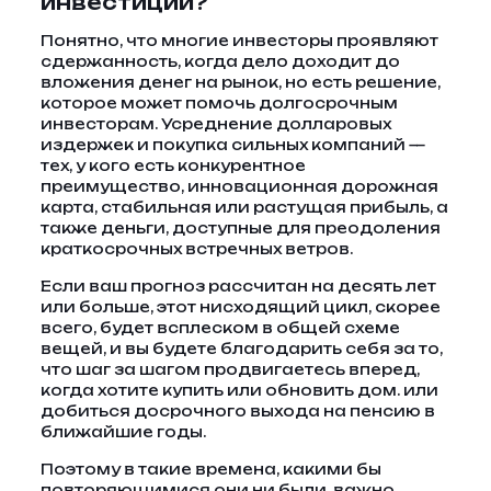
инвестиций?
Понятно, что многие инвесторы проявляют
сдержанность, когда дело доходит до
вложения денег на рынок, но есть решение,
которое может помочь долгосрочным
инвесторам. Усреднение долларовых
издержек и покупка сильных компаний —
тех, у кого есть конкурентное
преимущество, инновационная дорожная
карта, стабильная или растущая прибыль, а
также деньги, доступные для преодоления
краткосрочных встречных ветров.
Если ваш прогноз рассчитан на десять лет
или больше, этот нисходящий цикл, скорее
всего, будет всплеском в общей схеме
вещей, и вы будете благодарить себя за то,
что шаг за шагом продвигаетесь вперед,
когда хотите купить или обновить дом. или
добиться досрочного выхода на пенсию в
ближайшие годы.
Поэтому в такие времена, какими бы
повторяющимися они ни были, важно