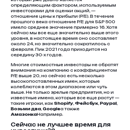
определяющим фактором, используемым
инвесторами для оценки акций, —
отношение цены к прибыли (P/E). В течение
прошлого века отношение P/E для S&P 500
имело среднее значение примерно 16. Хотя
сейчас мы все еще значительно выше этого
уровня, в настоящее время оно составляет
около 24, но значительно сократилось с
февраля. Пик 2021 года приходится на
середину 30-х годов.
Многие стоимостные инвесторы не обратят
внимания на компанию с коэффициентом
P/E выше 20, но сейчас есть несколько
высокопоставленных имен, которые
колеблются в этом диапазоне или чуть
выше. Не только зрелые предприятия, но и
известные имена, которые все еще растут —
такие игроки, как
Shopify
,
Фейсбук
,
Paypal
,
Возьми два
,
Google
а также
Амазонка
Например.
Сейчас не лучшее время для