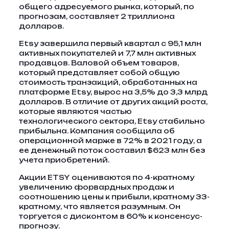
общего адресуемого рынка, который, по
прогнозам, составляет 2 триллиона
долларов.
Etsy завершила первый квартал с 95,1 млн
активных покупателей и 7,7 млн ​​активных
продавцов. Валовой объем товаров,
который представляет собой общую
стоимость транзакций, обработанных на
платформе Etsy, вырос на 3,5% до 3,3 млрд
долларов. В отличие от других акций роста,
которые являются частью
технологического сектора, Etsy стабильно
прибыльна. Компания сообщила об
операционной марже в 72% в 2021 году, а
ее денежный поток составил $623 млн без
учета приобретений.
Акции ETSY оцениваются по 4-кратному
увеличению форвардных продаж и
соотношению цены к прибыли, кратному 33-
кратному, что является разумным. Он
торгуется с дисконтом в 60% к консенсус-
прогнозу.