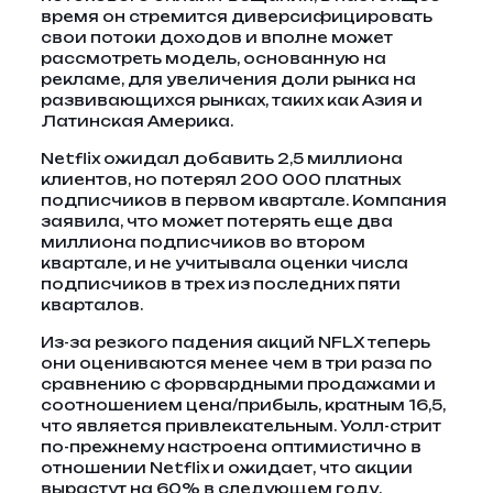
время он стремится диверсифицировать
свои потоки доходов и вполне может
рассмотреть модель, основанную на
рекламе, для увеличения доли рынка на
развивающихся рынках, таких как Азия и
Латинская Америка.
Netflix ожидал добавить 2,5 миллиона
клиентов, но потерял 200 000 платных
подписчиков в первом квартале. Компания
заявила, что может потерять еще два
миллиона подписчиков во втором
квартале, и не учитывала оценки числа
подписчиков в трех из последних пяти
кварталов.
Из-за резкого падения акций NFLX теперь
они оцениваются менее чем в три раза по
сравнению с форвардными продажами и
соотношением цена/прибыль, кратным 16,5,
что является привлекательным. Уолл-стрит
по-прежнему настроена оптимистично в
отношении Netflix и ожидает, что акции
вырастут на 60% в следующем году.