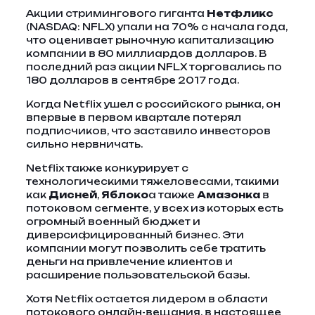
Акции стримингового гиганта
Нетфликс
(NASDAQ: NFLX) упали на 70% с начала года,
что оценивает рыночную капитализацию
компании в 80 миллиардов долларов. В
последний раз акции NFLX торговались по
180 долларов в сентябре 2017 года.
Когда Netflix ушел с российского рынка, он
впервые в первом квартале потерял
подписчиков, что заставило инвесторов
сильно нервничать.
Netflix также конкурирует с
технологическими тяжеловесами, такими
как
Дисней
,
Яблоко
а также
Амазонка
в
потоковом сегменте, у всех из которых есть
огромный военный бюджет и
диверсифицированный бизнес. Эти
компании могут позволить себе тратить
деньги на привлечение клиентов и
расширение пользовательской базы.
Хотя Netflix остается лидером в области
потокового онлайн-вещания, в настоящее