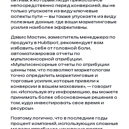
активы, к которым люди прикасались
непосредственно перед конверсией, вы не
только упускаете из виду ключевые
аспекты пути — вы также упускаете из виду
полезные данные. где ваши маркетинговые
усилия наиболее эффективны.
Дэвис Мастин, заместитель менеджера по
продукту в HubSpot, рекомендует вам
избавить себя от головной боли,
автоматизировав отчеты по
мультисенсорной атрибуции.
«Мультисенсорные отчеты по атрибуции
ценны тем, что позволяют маркетологам
точно определить маркетинговые и
торговые усилия, которые привели к
конверсии в вашем маховике», — говорит
он. «Используя эту информацию, вы можете
принимать более обоснованные решения о
том, куда инвестировать свое время и
ресурсы».
Поэтому логично, что в последние годы
процент компаний, использующих сложные