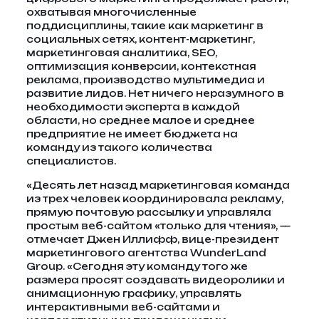
охватывая многочисленные
поддисциплины, такие как маркетинг в
социальных сетях, контент-маркетинг,
маркетинговая аналитика, SEO,
оптимизация конверсии, контекстная
реклама, производство мультимедиа и
развитие лидов. Нет ничего неразумного в
необходимости эксперта в каждой
области, но среднее малое и среднее
предприятие не имеет бюджета на
команду из такого количества
специалистов.
«Десять лет назад маркетинговая команда
из трех человек координировала рекламу,
прямую почтовую рассылку и управляла
простым веб-сайтом «только для чтения», —
отмечает Джен Иллифф, вице-президент
маркетингового агентства WunderLand
Group. «Сегодня эту команду того же
размера просят создавать видеоролики и
анимационную графику, управлять
интерактивными веб-сайтами и