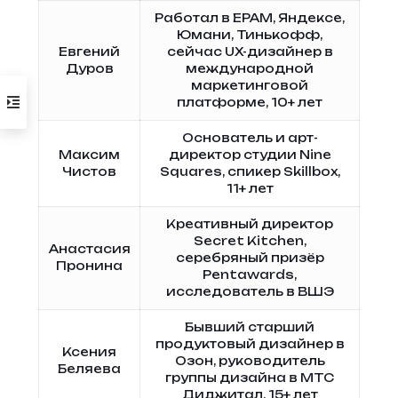
Работал в EPAM, Яндексе,
Юмани, Тинькофф,
Евгений
сейчас UX-дизайнер в
Дуров
международной
маркетинговой
платформе, 10+ лет
Основатель и арт-
Максим
директор студии Nine
Чистов
Squares, спикер Skillbox,
11+ лет
Креативный директор
Secret Kitchen,
Анастасия
серебряный призёр
Пронина
Pentawards,
исследователь в ВШЭ
Бывший старший
продуктовый дизайнер в
Ксения
Озон, руководитель
Беляева
группы дизайна в МТС
Диджитал, 15+ лет