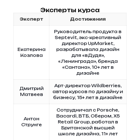
Эксперты курса
Эксперт
Достижения
Руководитель продукта в
Septevit, экс-креативный
директор UpMarket,
Екатерина
разрабатывала дизайн
Козлова
для «вДудя»,
«Ленинграда», бренда
«Сантана», 10+ лет в
дизайне
Арт-директор Wildberries,
Дмитрий
автор курсов по дизайну и
Матвеев
бизнесу, 15+ лет в дизайне
Сотрудничал с Porsche,
Bacardi, ВТБ, Сбером, X5
Антон
Retail Group, работал в
Струнге
Британской высшей
школе дизайна, 11+ лет