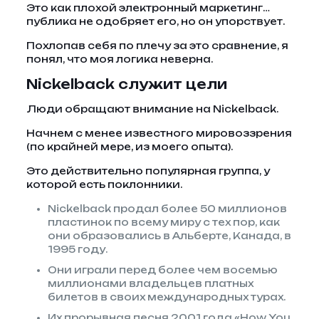
Это как плохой электронный маркетинг…
публика не одобряет его, но он упорствует.
Похлопав себя по плечу за это сравнение, я
понял, что моя логика неверна.
Nickelback служит цели
Люди обращают внимание на Nickelback.
Начнем с менее известного мировоззрения
(по крайней мере, из моего опыта).
Это действительно популярная группа, у
которой есть поклонники.
Nickelback продал более 50 миллионов
пластинок по всему миру с тех пор, как
они образовались в Альберте, Канада, в
1995 году.
Они играли перед более чем восемью
миллионами владельцев платных
билетов в своих международных турах.
Их прорывная песня 2001 года «How You