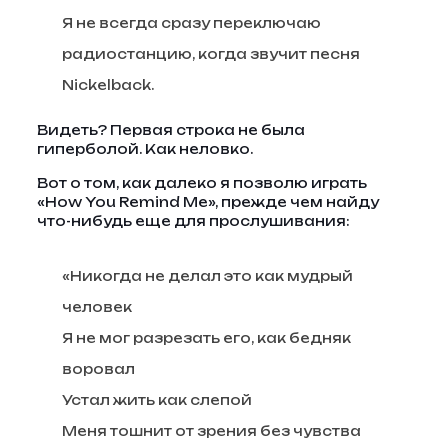
Я не всегда сразу переключаю
радиостанцию, когда звучит песня
Nickelback.
Видеть? Первая строка не была
гиперболой. Как неловко.
Вот о том, как далеко я позволю играть
«How You Remind Me», прежде чем найду
что-нибудь еще для прослушивания:
«Никогда не делал это как мудрый
человек
Я не мог разрезать его, как бедняк
воровал
Устал жить как слепой
Меня тошнит от зрения без чувства