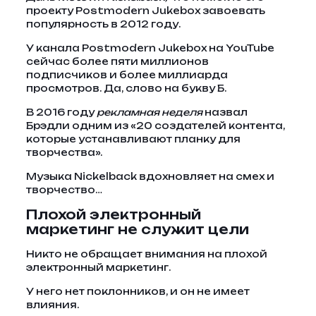
проекту Postmodern Jukebox завоевать
популярность в 2012 году.
У канала Postmodern Jukebox на YouTube
сейчас более пяти миллионов
подписчиков и более миллиарда
просмотров. Да, слово на букву Б.
В 2016 году
рекламная неделя
назвал
Брэдли одним из «20 создателей контента,
которые устанавливают планку для
творчества».
Музыка Nickelback вдохновляет на смех и
творчество…
Плохой электронный
маркетинг не служит цели
Никто не обращает внимания на плохой
электронный маркетинг.
У него нет поклонников, и он не имеет
влияния.