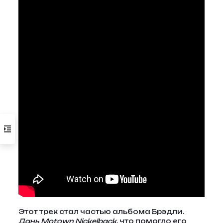
Этот трек стал частью альбома Брэдли.
Дань Motown Nickelback,
что помогло его