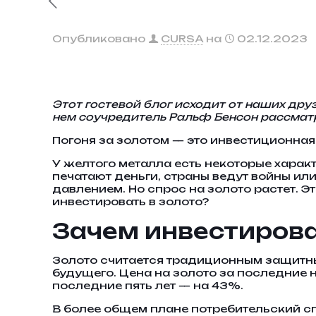
Опубликовано
CURSA
на
02.12.2023
Этот гостевой блог исходит от наших дру
нем соучредитель Ральф Бенсон рассмат
Погоня за золотом — это инвестиционная 
У желтого металла есть некоторые характ
печатают деньги, страны ведут войны ил
давлением. Но спрос на золото растет. Э
инвестировать в золото?
Зачем инвестирова
Золото считается традиционным защитн
будущего. Цена на золото за последние 
последние пять лет — на 43%.
В более общем плане потребительский спр