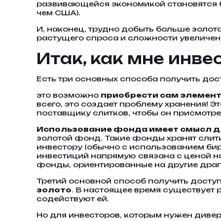
развивающейся экономикой становятся бо
чем США).
И, наконец, трудно добыть больше золот
растущего спроса и сложности увеличен
Итак, как мне инве
Есть три основных способа получить дост
это возможно
приобрести сам элемен
всего, это создает проблему хранения! Э
поставщику слитков, чтобы он присмотре
Использование фонда имеет смысл д
золотой фонд. Такие фонды хранят слитк
инвестору (обычно с использованием би
инвестиций напрямую связана с ценой н
фонды, ориентированные на другие драго
Третий основной способ получить доступ
золото
. В настоящее время существует
содействуют ей.
Но для инвесторов, которым нужен диве