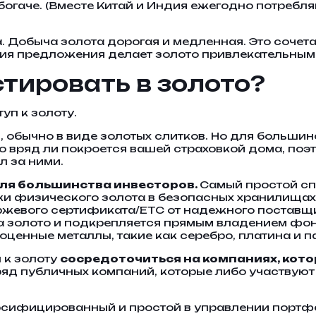
гаче. (Вместе Китай и Индия ежегодно потребля
а. Добыча золота дорогая и медленная. Это сочет
ия предложения делает золото привлекательным 
стировать в золото?
уп к золоту.
т
, обычно в виде золотых слитков. Но для большин
то вряд ли покроется вашей страховкой дома, поэ
л за ними.
ля большинства инвесторов.
Самый простой сп
и физического золота в безопасных хранилищах 
ржевого сертификата/ETC от надежного поставщи
а золото и подкрепляется прямым владением фо
ценные металлы, такие как серебро, платина и п
 к золоту
сосредоточиться на компаниях, кот
 ряд публичных компаний, которые либо участвую
рсифицированный и простой в управлении портфе