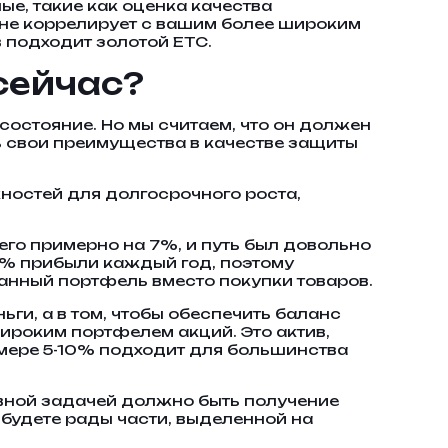
е, такие как оценка качества
я не коррелирует с вашим более широким
подходит золотой ETC.
сейчас?
остояние. Но мы считаем, что он должен
ь свои преимущества в качестве защиты
ожностей для долгосрочного роста,
сего примерно на 7%, и путь был довольно
10% прибыли каждый год, поэтому
анный портфель вместо покупки товаров.
ьги, а в том, чтобы обеспечить баланс
широким портфелем акций. Это актив,
азмере 5-10% подходит для большинства
авной задачей должно быть получение
 будете рады части, выделенной на