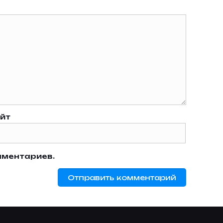
йт
мментариев.