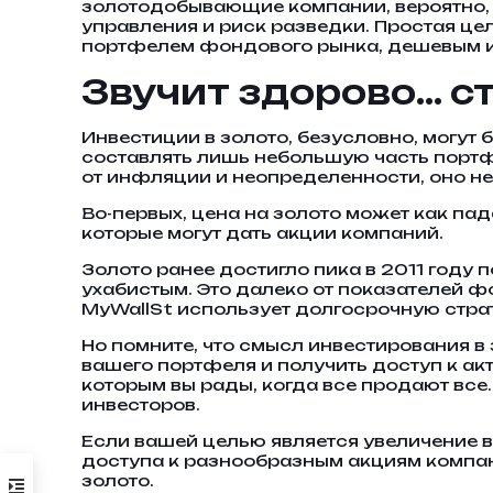
золотодобывающие компании, вероятно, н
управления и риск разведки. Простая це
портфелем фондового рынка, дешевым и
Звучит здорово… с
Инвестиции в золото, безусловно, могут
составлять лишь небольшую часть портфе
от инфляции и неопределенности, оно не
Во-первых, цена на золото может как пад
которые могут дать акции компаний.
Золото ранее достигло пика в 2011 году 
ухабистым. Это далеко от показателей ф
MyWallSt использует долгосрочную стра
Но помните, что смысл инвестирования в з
вашего портфеля и получить доступ к ак
которым вы рады, когда все продают все
инвесторов.
Если вашей целью является увеличение 
доступа к разнообразным акциям компани
золото.