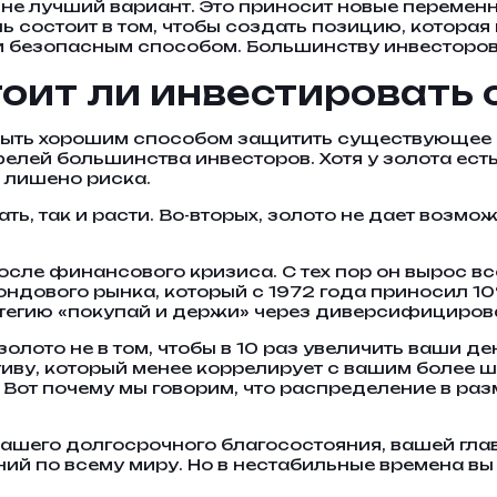
е лучший вариант. Это приносит новые переменны
ль состоит в том, чтобы создать позицию, котора
 безопасным способом. Большинству инвесторов 
тоит ли инвестировать 
 быть хорошим способом защитить существующее с
лей большинства инвесторов. Хотя у золота ест
 лишено риска.
ать, так и расти. Во-вторых, золото не дает возм
после финансового кризиса. С тех пор он вырос в
ондового рынка, который с 1972 года приносил 
тегию «покупай и держи» через диверсифициров
олото не в том, чтобы в 10 раз увеличить ваши ден
тиву, который менее коррелирует с вашим более 
. Вот почему мы говорим, что распределение в р
вашего долгосрочного благосостояния, вашей гл
й по всему миру. Но в нестабильные времена вы