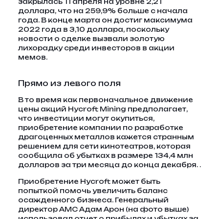
закрылась 11 апреля на уровне 2,21
доллара, что на 259,9% больше с начала
года. В конце марта он достиг максимума
2022 года в 3,10 доллара, поскольку
новости о сделке вызвали золотую
лихорадку среди инвесторов в акции
мемов.
Прямо из левого поля
В то время как первоначальное движение
цены акций Hycroft Mining предполагает,
что инвестиции могут окупиться,
приобретение компании по разработке
драгоценных металлов кажется странным
решением для сети кинотеатров, которая
сообщила об убытках в размере 134,4 млн
долларов за три месяца до конца декабря. .
Приобретение Hycroft может быть
попыткой помочь увеличить баланс
осажденного бизнеса. Генеральный
директор AMC Адам Арон (на фото выше)
использовал отчет о прибылях и убытках за