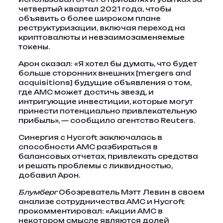
четвертый квартал 2021 года, чтобы
объявить о более широком плане
реструктуризации, включая переход на
криптовалюты и невзаимозаменяемые
токены.
Арон сказал: «Я хотел бы думать, что будет
больше сторонних внешних [mergers and
acquisitions] будущие объявления о том,
где AMC может достичь звезд, и
интригующие инвестиции, которые могут
принести потенциально привлекательную
прибыль», — сообщило агентство Reuters.
Синергия с Hycroft заключалась в
способности AMC разбираться в
балансовых отчетах, привлекать средства
и решать проблемы с ликвидностью,
добавил Арон.
Блумберг
Обозреватель Мэтт Левин в своем
анализе сотрудничества AMC и Hycroft
прокомментировал: «Акции AMC в
некотором смысле являются долей