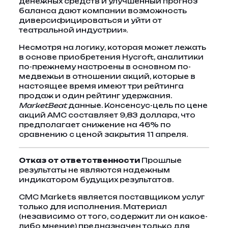
денежных средств и улучшенный прогноз
баланса дают компании возможность
диверсифицироваться и уйти от
театральной индустрии».
Несмотря на логику, которая может лежать
в основе приобретения Hycroft, аналитики
по-прежнему настроены в основном по-
медвежьи в отношении акций, которые в
настоящее время имеют три рейтинга
продаж и один рейтинг удержания.
MarketBeat
данные. Консенсус-цель по цене
акций AMC составляет 9,83 доллара, что
предполагает снижение на 46% по
сравнению с ценой закрытия 11 апреля.
Отказ от ответственности
Прошлые
результаты не являются надежным
индикатором будущих результатов.
CMC Markets является поставщиком услуг
только для исполнения. Материал
(независимо от того, содержит ли он какое-
либо мнение) предназначен только для