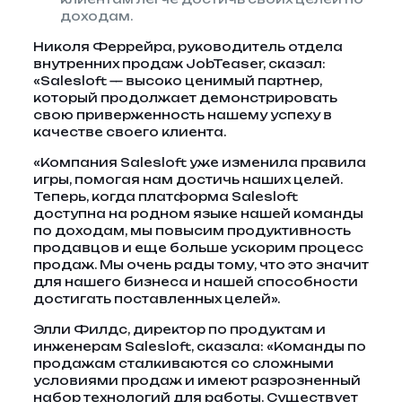
доходам.
Николя Феррейра, руководитель отдела
внутренних продаж JobTeaser, сказал:
«Salesloft — высоко ценимый партнер,
который продолжает демонстрировать
свою приверженность нашему успеху в
качестве своего клиента.
«Компания Salesloft уже изменила правила
игры, помогая нам достичь наших целей.
Теперь, когда платформа Salesloft
доступна на родном языке нашей команды
по доходам, мы повысим продуктивность
продавцов и еще больше ускорим процесс
продаж. Мы очень рады тому, что это значит
для нашего бизнеса и нашей способности
достигать поставленных целей».
Элли Филдс, директор по продуктам и
инженерам Salesloft, сказала: «Команды по
продажам сталкиваются со сложными
условиями продаж и имеют разрозненный
набор технологий для работы. Существует