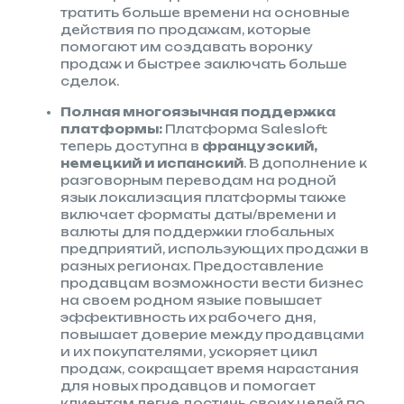
тратить больше времени на основные
действия по продажам, которые
помогают им создавать воронку
продаж и быстрее заключать больше
сделок.
Полная многоязычная поддержка
платформы:
Платформа Salesloft
теперь доступна в
французский,
немецкий и испанский
. В дополнение к
разговорным переводам на родной
язык локализация платформы также
включает форматы даты/времени и
валюты для поддержки глобальных
предприятий, использующих продажи в
разных регионах. Предоставление
продавцам возможности вести бизнес
на своем родном языке повышает
эффективность их рабочего дня,
повышает доверие между продавцами
и их покупателями, ускоряет цикл
продаж, сокращает время нарастания
для новых продавцов и помогает
клиентам легче достичь своих целей по