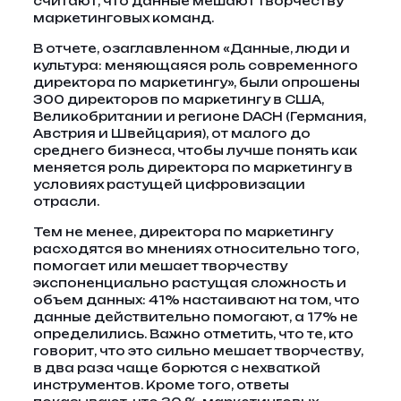
считают, что данные мешают творчеству
маркетинговых команд.
В отчете, озаглавленном «Данные, люди и
культура: меняющаяся роль современного
директора по маркетингу», были опрошены
300 директоров по маркетингу в США,
Великобритании и регионе DACH (Германия,
Австрия и Швейцария), от малого до
среднего бизнеса, чтобы лучше понять как
меняется роль директора по маркетингу в
условиях растущей цифровизации
отрасли.
Тем не менее, директора по маркетингу
расходятся во мнениях относительно того,
помогает или мешает творчеству
экспоненциально растущая сложность и
объем данных: 41% настаивают на том, что
данные действительно помогают, а 17% не
определились. Важно отметить, что те, кто
говорит, что это сильно мешает творчеству,
в два раза чаще борются с нехваткой
инструментов. Кроме того, ответы