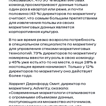
показывают, что 30 % маркетинговых
команд просматривают данные только
один раз в квартал или реже, и почти
половина (43 %) директоров по маркетингу
считают, что самым большим препятствием
для извлечения пользы из своих
маркетинговых данных является
корпоративная культура.
В то же время резко возросла потребность
в специальном специалисте по маркетингу
для управления стеками маркетинговых
технологий. 73% директоров по маркетингу
намерены ввести эту роль в свою команду:
у 45% уже есть кто-то на месте, а еще 28% в
настоящее время нанимают. Только у 12%
директоров по маркетингу она действует
более года.
Харриет Дернфорд-Смит, директор по
маркетингу, Adverity, сказала:
«Современные маркетологи сталкиваются
с огромными объемами данных,
поступающих из множества источников,