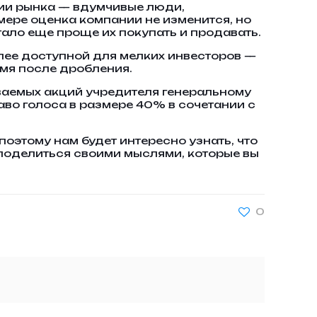
тии рынка — вдумчивые люди,
имере оценка компании не изменится, но
тало еще проще их покупать и продавать.
олее доступной для мелких инвесторов —
емя после дробления.
аваемых акций учредителя генеральному
во голоса в размере 40% в сочетании с
поэтому нам будет интересно узнать, что
поделиться своими мыслями, которые вы
0