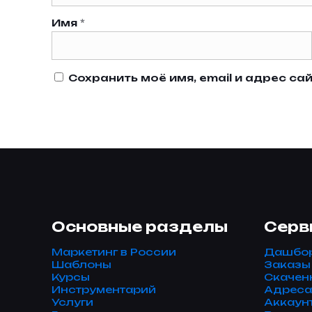
Имя
*
Сохранить моё имя, email и адрес с
Основные разделы
Серв
Маркетинг в России
Дашбо
Шаблоны
Заказы
Курсы
Скачен
Инструментарий
Адреса
Услуги
Аккаун