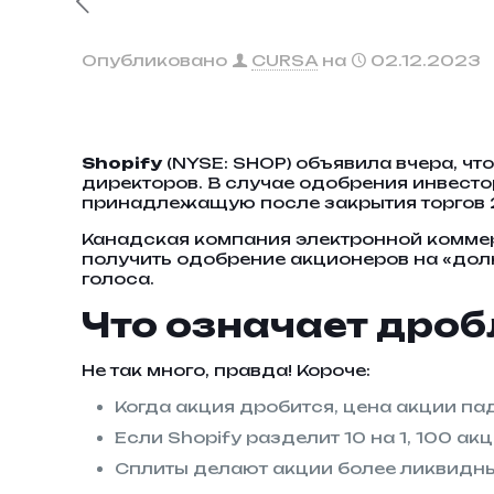
Опубликовано
CURSA
на
02.12.2023
Shopify
(NYSE: SHOP) объявила вчера, чт
директоров. В случае одобрения инвесто
принадлежащую после закрытия торгов 
Канадская компания электронной коммер
получить одобрение акционеров на «долю
голоса.
Что означает дро
Не так много, правда! Короче:
Когда акция дробится, цена акции пад
Если Shopify разделит 10 на 1, 100 а
Сплиты делают акции более ликвидны