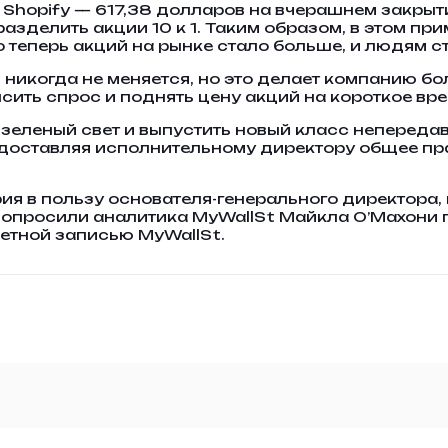
 Shopify — 617,38 долларов на вчерашнем закры
зделить акции 10 к 1. Таким образом, в этом пр
 теперь акций на рынке стало больше, и людям с
никогда не меняется, но это делает компанию б
ысить спрос и поднять цену акций на короткое вр
ть зеленый свет и выпустить новый класс неперед
едоставляя исполнительному директору общее пра
я в пользу основателя-генерального директора, 
 попросили аналитика MyWallSt Майкла О’Махони 
четной записью MyWallSt.