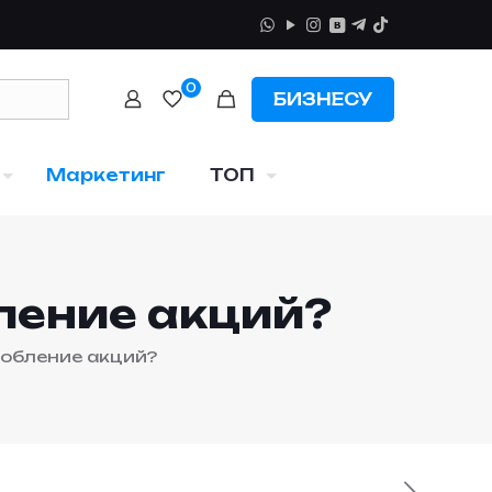
0
БИЗНЕСУ
Маркетинг
ТОП
ление акций?
робление акций?