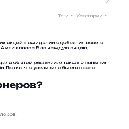
Теги
Категории
воих акций в ожидании одобрения совета
 A или класса B за каждую акцию,
ла об этом решении, а также о попытке
и Лютке, что увеличило бы его право
онеров?
лларов.