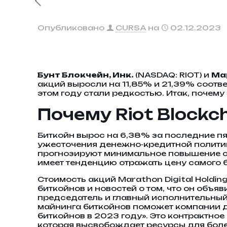
Опубликовано
CURSA
на
02.12.2023
Бунт Блокчейн, Инк.
(NASDAQ: RIOT) и
Ма
акций выросли на 11,85% и 21,39% соотв
этом году стали редкостью. Итак, почем
Почему Riot Blockc
Биткойн вырос на 6,38% за последние п
ужесточения денежно-кредитной политик
прогнозируют минимальное повышение ст
имеет тенденцию отражать цену самого б
Стоимость акций Marathon Digital Holding
биткойнов и новостей о том, что он объяв
председатель и главный исполнительный 
майнинга биткойнов поможет компании д
биткойнов в 2023 году». Это контрактно
которая высвобождает ресурсы для бол