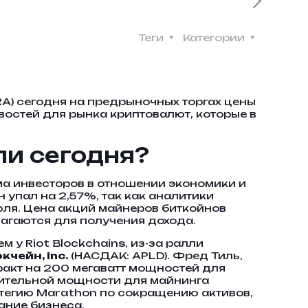
Теги
Категории
A) сегодня на предрыночных торгах цены
востей для рынка криптовалют, которые в
ли сегодня?
ма инвесторов в отношении экономики и
упал на 2,57%, так как аналитики
ля. Цена акций майнеров биткойнов
лагаются для получения дохода.
 у Riot Blockchains, из-за ралли
чейн, Inc.
(НАСДАК: APLD). Фред Тиль,
ракт на 200 мегаватт мощностей для
лительной мощности для майнинга
атегию Marathon по сокращению активов,
ание бизнеса.