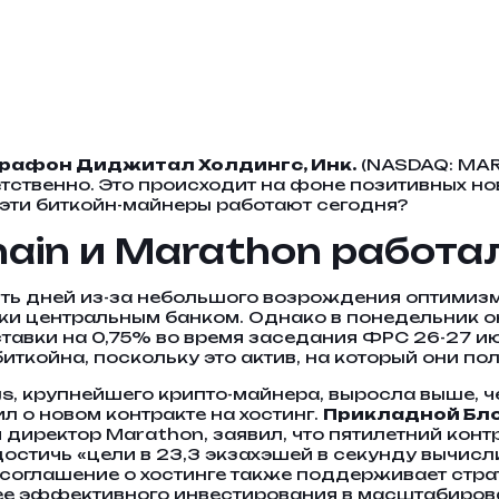
рафон Диджитал Холдингс, Инк.
(NASDAQ: MAR
етственно. Это происходит на фоне позитивных но
у эти биткойн-майнеры работают сегодня?
hain и Marathon работа
ять дней из-за небольшого возрождения оптимиз
и центральным банком. Однако в понедельник он 
авки на 0,75% во время заседания ФРС 26-27 ию
иткойна, поскольку это актив, на который они по
s, крупнейшего крипто-майнера, выросла выше, чем
ил о новом контракте на хостинг.
Прикладной Блок
директор Marathon, заявил, что пятилетний конт
остичь «цели в 23,3 экзахэшей в секунду вычис
е соглашение о хостинге также поддерживает стр
ее эффективного инвестирования в масштабиров