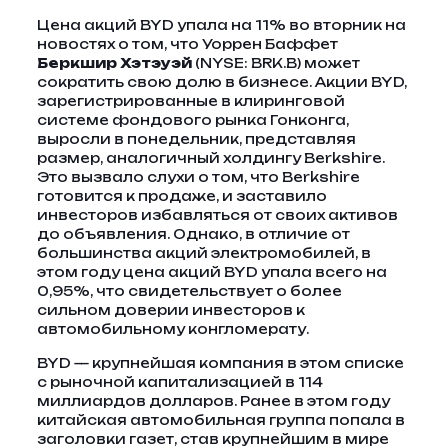
Цена акций BYD упала на 11% во вторник на
новостях о том, что Уоррен Баффет
Беркшир Хэтэуэй
(NYSE: BRK.B) может
сократить свою долю в бизнесе. Акции BYD,
зарегистрированные в клиринговой
системе фондового рынка Гонконга,
выросли в понедельник, представляя
размер, аналогичный холдингу Berkshire.
Это вызвало слухи о том, что Berkshire
готовится к продаже, и заставило
инвесторов избавляться от своих активов
до объявления. Однако, в отличие от
большинства акций электромобилей, в
этом году цена акций BYD упала всего на
0,95%, что свидетельствует о более
сильном доверии инвесторов к
автомобильному конгломерату.
BYD — крупнейшая компания в этом списке
с рыночной капитализацией в 114
миллиардов долларов. Ранее в этом году
китайская автомобильная группа попала в
заголовки газет, став крупнейшим в мире