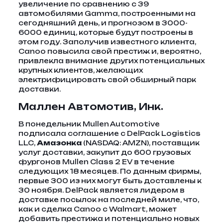
увеличение по сравнению с 39
автомобилями Gamma, построенными на
сегодняшний день, и прогнозом в 3000-
6000 единиц, которые будут построены в
этом году. Заполучив известного клиента,
Canoo повысила свой престиж и, вероятно,
привлекла внимание других потенциальных
крупных клиентов, желающих
электрифицировать свой обширный парк
доставки.
Маллен Автомотив, Инк.
В понедельник Mullen Automotive
подписала соглашение с DelPack Logistics
LLC,
Амазонка
(NASDAQ: AMZN), поставщик
услуг доставки, закупит до 600 грузовых
фургонов Mullen Class 2 EV в течение
следующих 18 месяцев. По данным фирмы,
первые 300 из них могут быть доставлены к
30 ноября. DelPack является лидером в
доставке посылок на последней миле, что,
как и сделка Canoo с Walmart, может
добавить престижа и потенциально новых