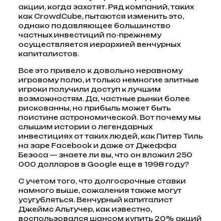
акции, когда захотят. Ряд компаний, таких
как CrowdCube, пытаются изменить это,
однако подавляющее большинство
частных инвестиций по-прежнему
осуществляется иерархией венчурных
капиталистов.
Все это привело к довольно неравному
игровому полю, и только немногие элитные
игроки получили доступ к лучшим
возможностям. Да, частные рынки более
рискованны, но прибыль может быть
поистине астрономической. Вот почему мы
слышим истории о легендарных
инвестициях от таких людей, как Питер Тиль
на заре Facebook и даже от Джеффа
Безоса — знаете ли вы, что он вложил 250
000 долларов в Google еще в 1998 году?
С учетом того, что долгосрочные ставки
намного выше, сожаления также могут
усугубляться. Венчурный капиталист
Джеймс Альтучер, как известно,
воспользовался шансом купить 20% акций