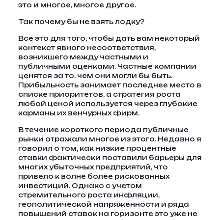
это и многое, многое другое.
Так почему бы не взять лодку?
Все это для того, чтобы дать вам некоторый
контекст явного несоответствия,
возникшего между частными и
публичными оценками. Частные компании
ценятся за то, чем они могли бы быть.
Прибыльность занимает последнее место в
списке приоритетов, а стратегия роста
любой ценой используется через глубокие
карманы их венчурных фирм.
В течение короткого периода публичные
рынки отражали многое из этого. Недавно я
говорил о том, как низкие процентные
ставки фактически поставили барьеры для
многих убыточных предприятий, что
привело к волне более рискованных
инвестиций. Однако с учетом
стремительного роста инфляции,
геополитической напряженности и ряда
повышений ставок на горизонте это уже не