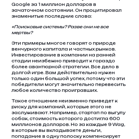
Google за 1 миллион долларов в
зачаточном состоянии. Он процитировал
знаменитые последние слова:
«Поисковые системы? Разве они не все
мертвы?
Эти примеры многое говорят о природе
венчурного капитала и частных рынков.
Инвестирование в компании на ранней
стадии неизбежно приводит к гораздо
более авантюрной стратегии. Все дело в
долгой игре. Вам действительно нужен
только один большой успех, потому что эти
победители могут значительно перевесить
любое количество проигравших.
Такое отношение неизменно приведет к
риску для компаний, которые этого не
заслуживают. Например, стартап по выгулу
собак, стоимость которого достигла 600
миллионов долларов. Но за каждые 9 Wag,
в которые вы вкладываете деньги,
попадание в одну полоску компенсирует