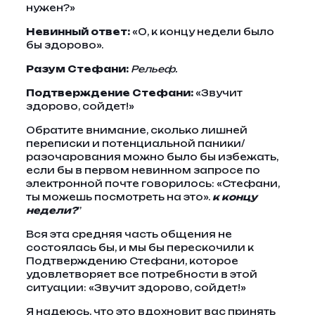
нужен?»
Невинный ответ:
«О, к концу недели было
бы здорово».
Разум Стефани:
Рельеф.
Подтверждение Стефани:
«Звучит
здорово, сойдет!»
Обратите внимание, сколько лишней
переписки и потенциальной паники/
разочарования можно было бы избежать,
если бы в первом невинном запросе по
электронной почте говорилось: «Стефани,
ты можешь посмотреть на это».
к концу
недели?
”
Вся эта средняя часть общения не
состоялась бы, и мы бы перескочили к
Подтверждению Стефани, которое
удовлетворяет все потребности в этой
ситуации: «Звучит здорово, сойдет!»
Я надеюсь, что это вдохновит вас принять