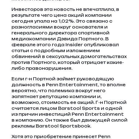
Инвесторов эта новость не впечатлила, в
результате чего цена акций компании
сегодня упала на 1,02%. Это связано с
разногласиями вокруг основателя и
генерального директора спортивной
медиакомпании Дэвида Портного. В
феврале этого года Insider опубликовал
статьи с подробным изложением
обвинений в сексуальных домогательствах
против Портного, который отрицает какие-
либо правонарушения.
Если г-н Портной займет руководящую
должность в Penn Entertainment, то вполне
вероятно, что полемика вокруг него
запятнает репутацию компании и,
возможно, стоимость ее акций. Г-н Портной
считается лицом Barstool Sports и одной
из причин инвестиций Penn Entertainment
в компанию. Он также был движущей силой
рекламы Barstool Sportsbook.
Хотя это приобретение принесет Penn