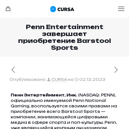
Penn Entertainment
завершает
приобретение Barstool
Sports
Опубликовано
CURSA
на
02.12.2023
Пенн Энтертейнмент, Инк.
(NASDAQ: PENN),
официально именуемой Penn National
Gaming, воспользуется своими правами на
приобретение всего Barstool Sports —
компании, занимающейся цифровыми
медиа в сфере спорта и поп-культуры. Penn,
уже являющийся крупным акционером