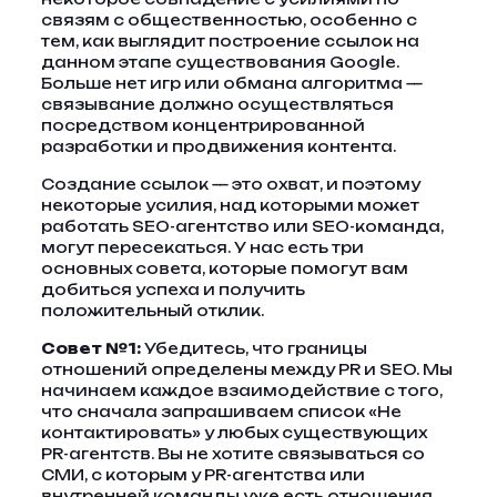
связям с общественностью, особенно с
тем, как выглядит построение ссылок на
данном этапе существования Google.
Больше нет игр или обмана алгоритма —
связывание должно осуществляться
посредством концентрированной
разработки и продвижения контента.
Создание ссылок — это охват, и поэтому
некоторые усилия, над которыми может
работать SEO-агентство или SEO-команда,
могут пересекаться. У нас есть три
основных совета, которые помогут вам
добиться успеха и получить
положительный отклик.
Совет №1:
Убедитесь, что границы
отношений определены между PR и SEO. Мы
начинаем каждое взаимодействие с того,
что сначала запрашиваем список «Не
контактировать» у любых существующих
PR-агентств. Вы не хотите связываться со
СМИ, с которым у PR-агентства или
внутренней команды уже есть отношения.