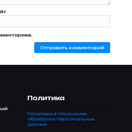
йт
мментариев.
Политика
кий
Политика в отношении
обработки персональных
данных