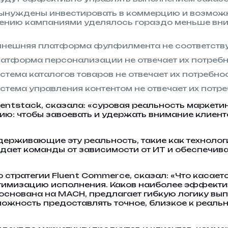
ынуждены инвестировать в коммерцию и возможно
авлению кампаниями уделялось гораздо меньше вн
нынешняя платформа фулфилмента не соответству
платформа персонализации не отвечает их потреб
стема каталогов товаров не отвечает их потребно
истема управления контентом не отвечает их потр
entstack, сказала: «суровая реальность маркет
ию: чтобы завоевать и удержать внимание клиент
ерживающие эту реальность, такие как технологи
дает команды от зависимости от ИТ и обеспечива
о стратегии Fluent Commerce, сказал: «Что касае
птимизацию исполнения. Каков наиболее эффекти
основана на MACH, предлагает гибкую логику вып
жность предоставлять точное, близкое к реальн