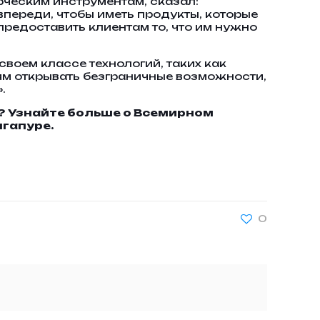
ерческим инструментам, сказал:
 впереди, чтобы иметь продукты, которые
предоставить клиентам то, что им нужно
воем классе технологий, таких как
тиям открывать безграничные возможности,
.
?
Узнайте больше о Всемирном
нгапуре.
0