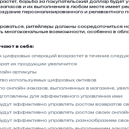
астет, борьба за покупательский доллар будет у
запасов и их выполнения в любом месте имеет ре
оздание персонализированного и релевантного по
оваться, ритейлеры должны сосредоточиться на
ь многоканальные возможности, особенно в обл
ают в себя:
х цифровых операций возрастет в течение следу
врат их продукции увеличится
лайн-артикулы
ство используемых цифровых активов
о онлайн-заказов, выполненных в магазине, увел
дготовлены для эффективного управления ими:
будут эффективно управлять ростом возвратов с
 будут эффективно управлять ростом своих онлай
 будут эффективно управлять разнообразием сво
будут эффективно управлять выполнением заказо