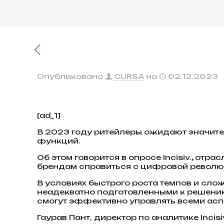
Опубликовано
CURSA
на
02.12.2023
[ad_1]
В 2023 году ритейлеры ожидают значит
функций.
Об этом говорится в опросе Incisiv.
,
отрас
брендам справиться с цифровой револю
В условиях быстрого роста темпов и сл
неадекватно подготовленными к решению 
смогут эффективно управлять всеми асп
Гаурав Пант, директор по аналитике Inci