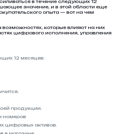
силиваться в течение следующих 12
шающее значение, и в этой области еще
купательского опыта — вот на чем
 возможностях, которые влияют на них
астях цифрового исполнения, управления
ющих 12 месяцев:
ичится.
воей продукции.
н-номеров
их цифровых активов.
в в магазине.