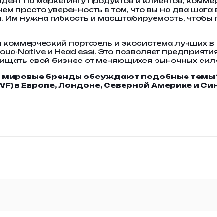
идент по маркетингу продуктов и клиентов, комм
ем просто уверенность в том, что вы на два шага
и. Им нужна гибкость и масштабируемость, чтобы 
коммерческий портфель и экосистема лучших в с
Cloud-Native и Headless). Это позволяет предприя
ищать свой бизнес от меняющихся рыночных сил»
ие мировые бренды обсуждают подобные темы
 в Европе, Лондоне, Северной Америке и Си