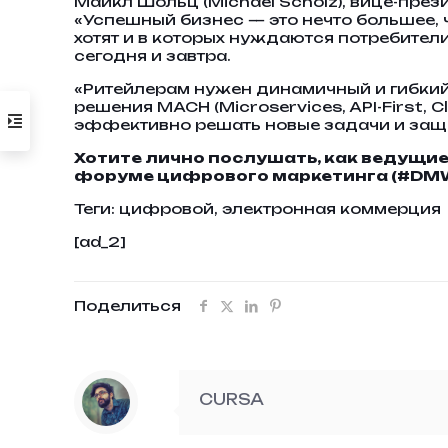
Майкл Шольц (Michael Scholz), вице-през
«Успешный бизнес — это нечто большее, ч
хотят и в которых нуждаются потребител
сегодня и завтра.
«Ритейлерам нужен динамичный и гибкий 
решения MACH (Microservices, API-First, 
эффективно решать новые задачи и защ
Хотите лично послушать, как ведущ
форуме цифрового маркетинга (#DMWF)
Теги:
цифровой, электронная коммерция
[ad_2]
Поделиться
CURSA