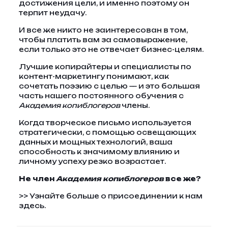
достижения цели, и именно поэтому он
терпит неудачу.
И все же никто не заинтересован в том,
чтобы платить вам за самовыражение,
если только это не отвечает бизнес-целям.
Лучшие копирайтеры и специалисты по
контент-маркетингу понимают, как
сочетать поэзию с целью — и это большая
часть нашего постоянного обучения с
Академия копиблогеров
члены.
Когда творческое письмо используется
стратегически, с помощью освещающих
данных и мощных технологий, ваша
способность к значимому влиянию и
личному успеху резко возрастает.
Не член
Академия копиблогеров
все же?
>> Узнайте больше о присоединении к нам
здесь.