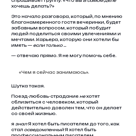
спрашивает группу: «Что вы
В самом деле
хочешь делать?»
Это начало разговора, который, по мнению
благонамеренного гостя вечеринки, будет
забавным вопросом, который побудит
людей поделиться своими увлечениями и
мечтами. Карьера, которую они хотели бы
иметь —
если только …
— отвечаю прямо. Я не могу помочь себе.
«Чем я сейчас занимаюсь».
Шутка такая.
Поезд-любовь-страдание
не
хотят
сблизиться с человеком, который
действительно доволен тем, что он делает
со своей жизнью.
я
знал
Я хотел быть писателем до того, как
стал
осведомленный
Я хотел быть
профессиональным писателем.