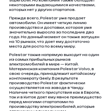
Superbowl. Но компания также обладает
некоторыми выдающимися качествами,
которых нет у других стартапов.
Прежде всего, Polestar уже продает
автомобили. Он имеет четкую линию
производства и доставки, которая уже
значительно выросла за последние два
года. На данный момент он также запущен
на 10 рынках, что дает ему достаточно
места для роста по всему миру.
Polestar также напрямую выходит на один
из самых прибыльных рынков
электромобилей в мире — Китай.
Материнская компания Polestar Volvo, в
свою очередь, принадлежит китайскому
конгломерату Geely. В результате
производство Polestar фактически
осуществляется на заводе в Чэнду.
Наличие четкого присутствия как в Европе,
так и в Китае дает ему явное преимущество
перед многими стартапами по
производству электромобилей, которые