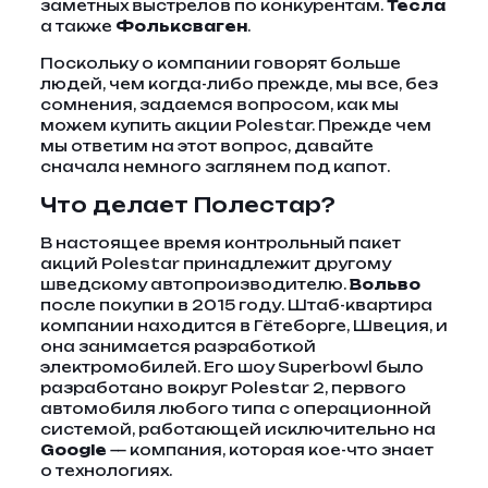
заметных выстрелов по конкурентам.
Тесла
а также
Фольксваген
.
Поскольку о компании говорят больше
людей, чем когда-либо прежде, мы все, без
сомнения, задаемся вопросом, как мы
можем купить акции Polestar. Прежде чем
мы ответим на этот вопрос, давайте
сначала немного заглянем под капот.
Что делает Полестар?
В настоящее время контрольный пакет
акций Polestar принадлежит другому
шведскому автопроизводителю.
Вольво
после покупки в 2015 году. Штаб-квартира
компании находится в Гётеборге, Швеция, и
она занимается разработкой
электромобилей. Его шоу Superbowl было
разработано вокруг Polestar 2, первого
автомобиля любого типа с операционной
системой, работающей исключительно на
Google
— компания, которая кое-что знает
о технологиях.