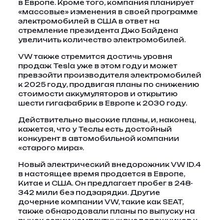
в Европе. Кроме того, компания планирует
«массовые» изменения в своей программе
электромобилей в США в ответ на
стремление президента Джо Байдена
увеличить количество электромобилей.
VW также стремится достичь уровня
продаж Tesla уже в этом году и может
превзойти производителя электромобилей
к 2025 году, продвигая планы по снижению
стоимости аккумуляторов и открытию
шести гигафабрик в Европе к 2030 году.
Действительно высокие планы, и, наконец,
кажется, что у Теслы есть достойный
конкурент в автомобильной компании
«старого мира».
Новый электрический внедорожник VW ID.4
в настоящее время продается в Европе,
Китае и США. Он предлагает пробег в 248-
342 мили без подзарядки. Другие
дочерние компании VW, такие как SEAT,
также обнародовали планы по выпуску на