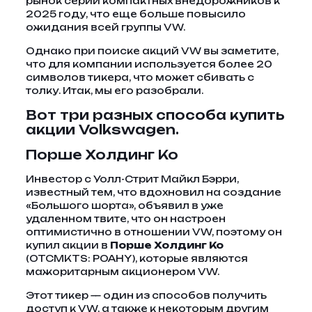
рынок серии компактных внедорожников к
2025 году, что еще больше повысило
ожидания всей группы VW.
Однако при поиске акций VW вы заметите,
что для компании используется более 20
символов тикера, что может сбивать с
толку. Итак, мы его разобрали.
Вот три разных способа купить
акции Volkswagen.
Порше Холдинг Ко
Инвестор с Уолл-Стрит Майкл Бэрри,
известный тем, что вдохновил на создание
«Большого шорта», объявил в уже
удаленном твите, что он настроен
оптимистично в отношении VW, поэтому он
купил акции в
Порше Холдинг Ко
(OTCMKTS: POAHY), которые являются
мажоритарным акционером VW.
Этот тикер — один из способов получить
доступ к VW, а также к некоторым другим