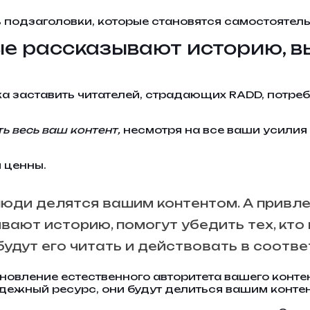
ть подзаголовки, которые становятся самостоятел
рые рассказывают историю, 
а заставить читателей, страдающих RADD, потреб
ть весь ваш контент,
несмотря на все ваши усилия 
и ценны.
люди делятся вашим контентом. А привл
вают историю, помогут убедить тех, кто
будут его читать и действовать в соотве
овление естественного авторитета вашего контен
дежный ресурс, они будут делиться вашим контен