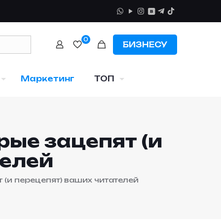
0
БИЗНЕСУ
Маркетинг
ТОП
рые зацепят (и
телей
 (и перецепят) ваших читателей