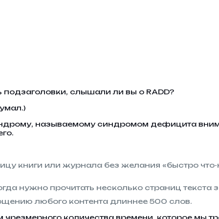
ть подзаголовки, слышали ли вы о RADD?
умал.)
индрому, называемому синдромом дефицита внима
его.
ицу книги или журнала без желания «быстро что
огда нужно прочитать несколько страниц текста з
ощению любого контента длиннее 500 слов.
м чрезмерного количества времени, которое мы тра