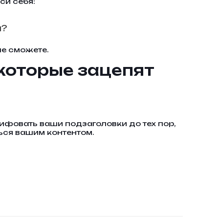
си себя:
м?
не сможете.
 которые зацепят
ифовать ваши подзаголовки до тех пор,
ться вашим контентом.