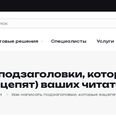
товые решения
Специалисты
Услуги
подзаголовки, кото
цепят) ваших чита
и
Как написать подзаголовки, которые зацепят