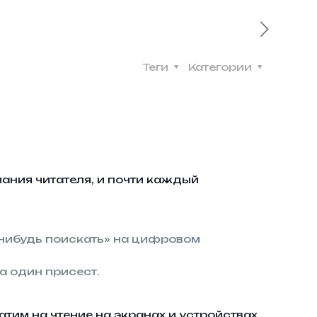
Теги
Категории
ния читателя, и почти каждый
-нибудь поискать» на цифровом
а один присест.
тим на чтение на экранах и устройствах.