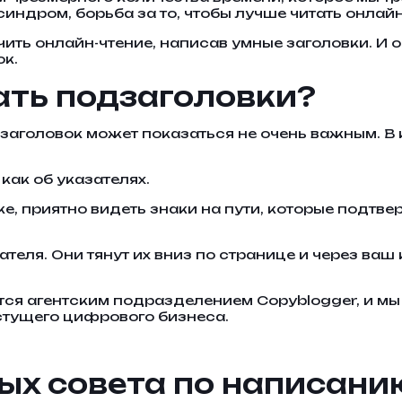
индром, борьба за то, чтобы лучше читать онлайн
чить онлайн-чтение, написав умные заголовки. И
к.
ать подзаголовки?
заголовок может показаться не очень важным. В 
как об указателях.
е, приятно видеть знаки на пути, которые подтве
еля. Они тянут их вниз по странице и через ваш к
тся агентским подразделением Copyblogger, и м
стущего цифрового бизнеса.
х совета по написанию