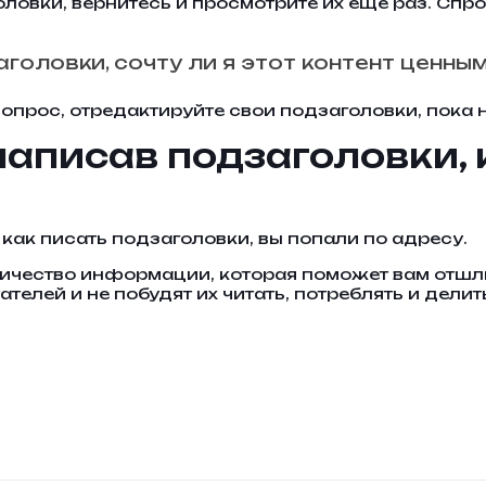
оловки, вернитесь и просмотрите их еще раз. Спро
аголовки, сочту ли я этот контент ценны
 вопрос, отредактируйте свои подзаголовки, пока 
написав подзаголовки,
 как писать подзаголовки, вы попали по адресу.
оличество информации, которая поможет вам отшл
ателей и не побудят их читать, потреблять и дели