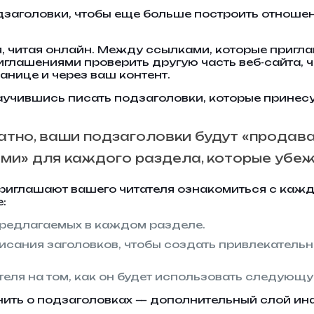
заголовки, чтобы еще больше построить отношени
я, читая онлайн. Между ссылками, которые пригла
глашениями проверить другую часть веб-сайта, 
ранице и через ваш контент.
аучившись писать подзаголовки, которые принес
ратно, ваши подзаголовки будут «продава
ями» для каждого раздела, которые убеж
приглашают вашего читателя ознакомиться с каж
:
редлагаемых в каждом разделе.
исания заголовков, чтобы создать привлекатель
теля на том, как он будет использовать следую
нить о подзаголовках — дополнительный слой и