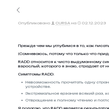
Опубликовано
CURSA
на
02.12.2023
Прежде чем мы углубимся в то, как писа
(Сомневаюсь, потому что только что прид
RADD относится к чисто выдуманному с
взрослый, которого я знаю, страдает от н
Симптомы RADD:
Невозможность прочитать одну стран
устройстве.
Экстремальное ерзание всякий раз, к
Отвращение к полному чтению и погл
Я полагаю, что RADD является результато