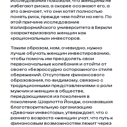
исследования показали, что женщины не
избегают риска, а скорее осознают его, а
это означает, что они хотят полностью
понять риск, прежде чем пойти на него. По
этой причине исследование
Калифорнийского университета в Беркли
охарактеризовало женщин как
«рациональных» инвесторов.
Таким образом, нам, очевидно, нужно
лучше обучать женщин инвестированию,
чтобы помочь им преодолеть свои
первоначальные колебания и отойти от
своего «безрассудно осторожного» стиля
сбережений. Отсутствие финансового
образования, по-видимому, связано с
традиционными представлениями о роли
мужчин и женщин в обществе,
передающимися из поколения в
поколение. Шарлотта Йондж, основавшая
благотворительную организацию
«Девочки-инвесторы», утверждает, что с
раннего возраста «женщин учат, что путь к
финансовым возможностям лежит через