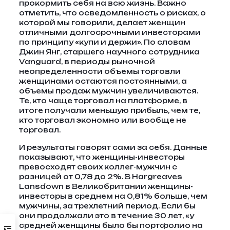
прокормить себя на всю жизнь. Важно
отметить, что осведомленность о рисках, о
которой мы говорили, делает женщин
отличными долгосрочными инвесторами
по принципу «купи и держи». По словам
Джин Янг, старшего научного сотрудника
Vanguard, в периоды рыночной
неопределенности объемы торговли
женщинами остаются постоянными, а
объемы продаж мужчин увеличиваются.
Те, кто чаще торговал на платформе, в
итоге получали меньшую прибыль, чем те,
кто торговал экономно или вообще не
торговал.
И результаты говорят сами за себя. Данные
показывают, что женщины-инвесторы
превосходят своих коллег-мужчин с
разницей от 0,78 до 2%. В Hargreaves
Lansdown в Великобритании женщины-
инвесторы в среднем на 0,81% больше, чем
мужчины, за трехлетний период. Если бы
они продолжали это в течение 30 лет, «у
средней женщины было бы портфолио на