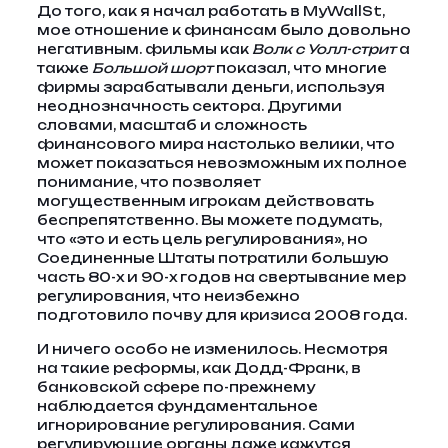
До того, как я начал работать в MyWallSt,
мое отношение к финансам было довольно
негативным. фильмы как
Волк с Уолл-стрит
а
также
Большой шорт
показал, что многие
фирмы зарабатывали деньги, используя
неоднозначность сектора. Другими
словами, масштаб и сложность
финансового мира настолько велики, что
может показаться невозможным их полное
понимание, что позволяет
могущественным игрокам действовать
беспрепятственно. Вы можете подумать,
что «это и есть цель регулирования», но
Соединенные Штаты потратили большую
часть 80-х и 90-х годов на свертывание мер
регулирования, что неизбежно
подготовило почву для кризиса 2008 года.
И ничего особо не изменилось. Несмотря
на такие реформы, как Додд-Франк, в
банковской сфере по-прежнему
наблюдается фундаментальное
игнорирование регулирования. Сами
регулирующие органы даже кажутся