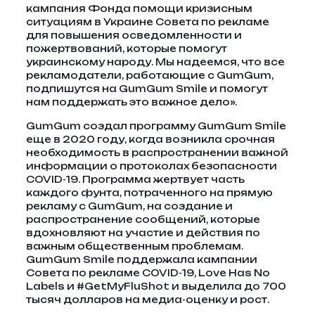
кампания Фонда помощи кризисным
ситуациям в Украине Совета по рекламе
для повышения осведомленности и
пожертвований, которые помогут
украинскому народу. Мы надеемся, что все
рекламодатели, работающие с GumGum,
подпишутся на GumGum Smile и помогут
нам поддержать это важное дело».
GumGum создал программу GumGum Smile
еще в 2020 году, когда возникла срочная
необходимость в распространении важной
информации о протоколах безопасности
COVID-19. Программа жертвует часть
каждого фунта, потраченного на прямую
рекламу с GumGum, на создание и
распространение сообщений, которые
вдохновляют на участие и действия по
важным общественным проблемам.
GumGum Smile поддержала кампании
Совета по рекламе COVID-19, Love Has No
Labels и #GetMyFluShot и выделила до 700
тысяч долларов на медиа-оценку и рост.