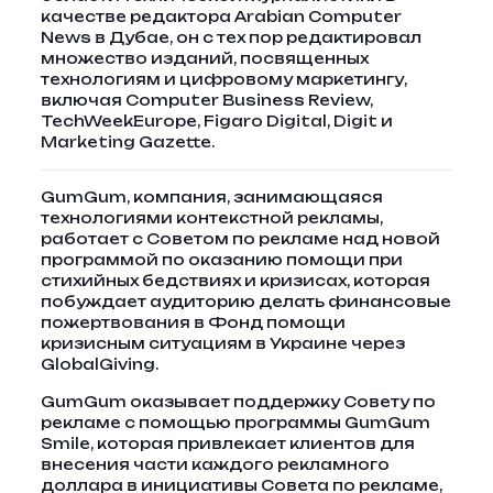
качестве редактора Arabian Computer
News в Дубае, он с тех пор редактировал
множество изданий, посвященных
технологиям и цифровому маркетингу,
включая Computer Business Review,
TechWeekEurope, Figaro Digital, Digit и
Marketing Gazette.
GumGum, компания, занимающаяся
технологиями контекстной рекламы,
работает с Советом по рекламе над новой
программой по оказанию помощи при
стихийных бедствиях и кризисах, которая
побуждает аудиторию делать финансовые
пожертвования в Фонд помощи
кризисным ситуациям в Украине через
GlobalGiving.
GumGum оказывает поддержку Совету по
рекламе с помощью программы GumGum
Smile, которая привлекает клиентов для
внесения части каждого рекламного
доллара в инициативы Совета по рекламе,