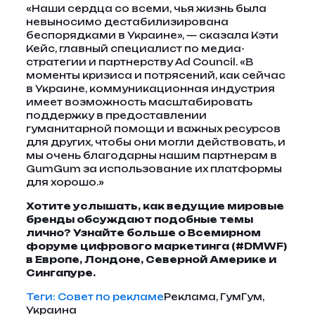
«Наши сердца со всеми, чья жизнь была
невыносимо дестабилизирована
беспорядками в Украине», — сказала Кэти
Кейс, главный специалист по медиа-
стратегии и партнерству Ad Council. «В
моменты кризиса и потрясений, как сейчас
в Украине, коммуникационная индустрия
имеет возможность масштабировать
поддержку в предоставлении
гуманитарной помощи и важных ресурсов
для других, чтобы они могли действовать, и
мы очень благодарны нашим партнерам в
GumGum за использование их платформы
для хорошо.»
Хотите услышать, как ведущие мировые
бренды обсуждают подобные темы
лично?
Узнайте больше о Всемирном
форуме цифрового маркетинга (#DMWF)
в Европе, Лондоне, Северной Америке и
Сингапуре.
Теги:
Совет по рекламе
Реклама, ГумГум,
Украина