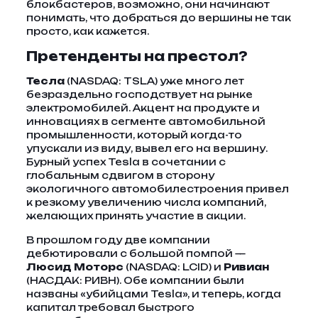
блокбастеров, возможно, они начинают
понимать, что добраться до вершины не так
просто, как кажется.
Претенденты на престол?
Тесла
(NASDAQ: TSLA) уже много лет
безраздельно господствует на рынке
электромобилей. Акцент на продукте и
инновациях в сегменте автомобильной
промышленности, который когда-то
упускали из виду, вывел его на вершину.
Бурный успех Tesla в сочетании с
глобальным сдвигом в сторону
экологичного автомобилестроения привел
к резкому увеличению числа компаний,
желающих принять участие в акции.
В прошлом году две компании
дебютировали с большой помпой —
Люсид Моторс
(NASDAQ: LCID) и
Ривиан
(НАСДАК: РИВН). Обе компании были
названы «убийцами Tesla», и теперь, когда
капитал требовал быстрого