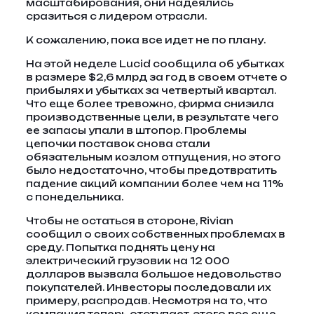
масштабирования, они надеялись
сразиться с лидером отрасли.
К сожалению, пока все идет не по плану.
На этой неделе Lucid сообщила об убытках
в размере $2,6 млрд за год в своем отчете о
прибылях и убытках за четвертый квартал.
Что еще более тревожно, фирма снизила
производственные цели, в результате чего
ее запасы упали в штопор. Проблемы
цепочки поставок снова стали
обязательным козлом отпущения, но этого
было недостаточно, чтобы предотвратить
падение акций компании более чем на 11%
с понедельника.
Чтобы не остаться в стороне, Rivian
сообщил о своих собственных проблемах в
среду. Попытка поднять цену на
электрический грузовик на 12 000
долларов вызвала большое недовольство
покупателей. Инвесторы последовали их
примеру, распродав. Несмотря на то, что