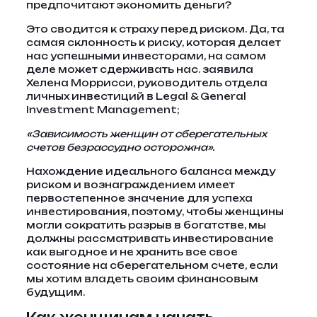
предпочитают экономить деньги?
Это сводится к страху перед риском. Да, та
самая склонность к риску, которая делает
нас успешными инвесторами, на самом
деле может сдерживать нас. заявила
Хелена Моррисси, руководитель отдела
личных инвестиций в Legal & General
Investment Management;
«Зависимость женщин от сберегательных
счетов безрассудно осторожна».
Нахождение идеального баланса между
риском и вознаграждением имеет
первостепенное значение для успеха
инвестирования, поэтому, чтобы женщины
могли сократить разрыв в богатстве, мы
должны рассматривать инвестирование
как выгодное и не хранить все свое
состояние на сберегательном счете, если
мы хотим владеть своим финансовым
будущим.