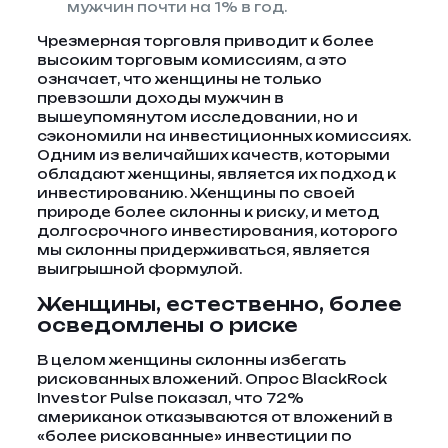
мужчин почти на 1% в год.
Чрезмерная торговля приводит к более
высоким торговым комиссиям, а это
означает, что женщины не только
превзошли доходы мужчин в
вышеупомянутом исследовании, но и
сэкономили на инвестиционных комиссиях.
Одним из величайших качеств, которыми
обладают женщины, является их подход к
инвестированию. Женщины по своей
природе более склонны к риску, и метод
долгосрочного инвестирования, которого
мы склонны придерживаться, является
выигрышной формулой.
Женщины, естественно, более
осведомлены о риске
В целом женщины склонны избегать
рискованных вложений. Опрос BlackRock
Investor Pulse показал, что 72%
американок отказываются от вложений в
«более рискованные» инвестиции по