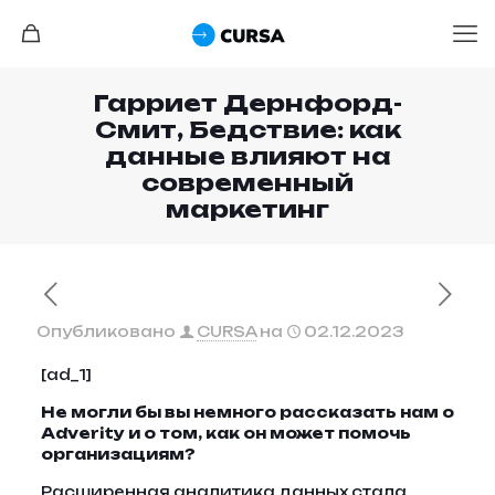
Гарриет Дернфорд-
Смит, Бедствие: как
данные влияют на
современный
маркетинг
Опубликовано
CURSA
на
02.12.2023
[ad_1]
Не могли бы вы немного рассказать нам о
Adverity и о том, как он может помочь
организациям?
Расширенная аналитика данных стала