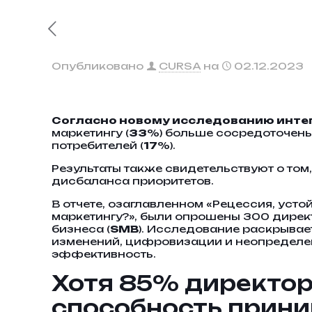
Опубликовано
CURSA
на
02.12.2023
Согласно новому исследованию инте
маркетингу (
33
%) больше сосредоточены
потребителей (
17
%).
Результаты также свидетельствуют о том
дисбаланса приоритетов.
В отчете, озаглавленном «Рецессия, уст
маркетингу?», были опрошены 300 дирек
бизнеса (
SMB
). Исследование раскрывае
изменений, цифровизации и неопределен
эффективность.
Хотя 85% директоро
способность прин