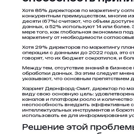
Хотя 85% директоров по маркетингу согл
конкурентным преимуществом, многие из
десяти (67%) считают, что объем доступ
данных, а 52% используют 14 или более.
мере того, как глобальная экономика па
маркетингу от необходимости согласовы
Хотя 29% директоров по маркетингу пла
операции с данными до 2022 года, это с
говорят, что их бюджет сократился, и бо
Между тем, отсутствие знаний в бизнесе
обработки данных. За этим следует мнен
указывают, что основным препятствием д
Харриет Дернфорд-Смит, директор по мар
виду свою основную цель: удовлетворени
каналов и платформ росло и количество
неспособность внедрить эффективные си
интеллектуальных инструментов и борют
использовать ее для информирования ус
Решение этой проблемы