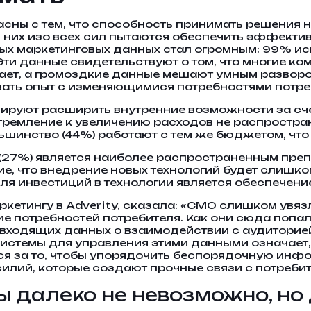
асны с тем, что способность принимать решения
 них изо всех сил пытаются обеспечить эффектив
ных маркетинговых данных стал огромным: 99% ис
 Эти данные свидетельствуют о том, что многие к
дает, а громоздкие данные мешают умным разворо
вать опыт с изменяющимися потребностями потре
нируют расширить внутренние возможности за сч
тремление к увеличению расходов не распространя
льшинство (44%) работают с тем же бюджетом, что
 (27%) является наиболее распространенным преп
ие, что внедрение новых технологий будет слишк
ля инвестиций в технологии является обеспечен
кетингу в Adverity, сказала: «СМО слишком увяз
е потребностей потребителя. Как они сюда попал
 входящих данных о взаимодействии с аудиторие
стемы для управления этими данными означает, 
ся за то, чтобы упорядочить беспорядочную инф
илий, которые создают прочные связи с потреби
 далеко не невозможно, но