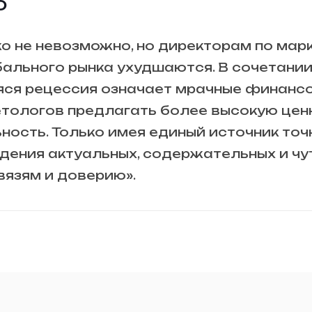
о
о не невозможно, но директорам по мар
обального рынка ухудшаются. В сочетан
ся рецессия означает мрачные финансо
етологов предлагать более высокую цен
ность. Только имея единый источник то
дения актуальных, содержательных и чу
язям и доверию».