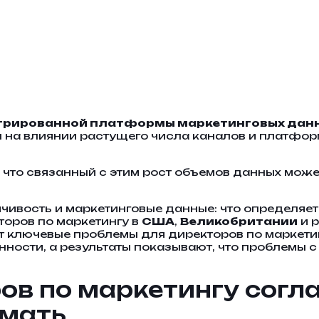
грированной платформы маркетинговых данны
 на влиянии растущего числа каналов и платфо
, что связанный с этим рост объемов данных мож
ойчивость и маркетинговые данные: что определя
торов по маркетингу в
США
,
Великобритании
и 
т ключевые проблемы для директоров по маркети
ности, а результаты показывают, что проблемы 
в по маркетингу согла
имать