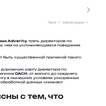
Теги
Категории
х Adverity,
треть директоров по
рм, чем на усложняющемся поведении
ет быть существенной причиной такого
ет дорожную карту директора по
регионе
DACH
, от малого до среднего
нгу в нынешних условиях ускоренных
с обработкой данных снижают
сны с тем, что