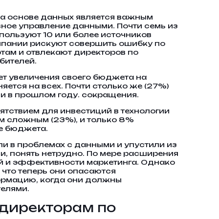
 на основе данных является важным
ное управление данными. Почти семь из
пользуют 10 или более источников
омпании рискуют совершить ошибку по
там и отвлекают директоров по
бителей.
ет увеличения своего бюджета на
ется на всех. Почти столько же (27%)
 и в прошлом году. сокращения.
ятствием для инвестиций в технологии
ом сложным (23%), и только 8%
ие бюджета.
ли в проблемах с данными и упустили из
и, понять нетрудно. По мере расширения
й и эффективности маркетинга. Однако
что теперь они опасаются
ормацию, когда они должны
телями.
 директорам по