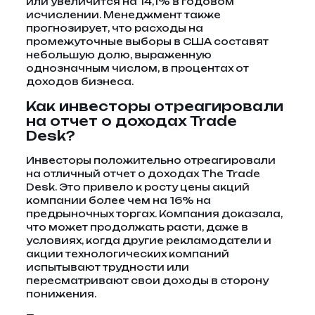
или увеличится на 14,1% в годовом
исчислении. Менеджмент также
прогнозирует, что расходы на
промежуточные выборы в США составят
небольшую долю, выраженную
однозначным числом, в процентах от
доходов бизнеса.
Как инвесторы отреагировали
на отчет о доходах Trade
Desk?
Инвесторы положительно отреагировали
на отличный отчет о доходах The Trade
Desk. Это привело к росту цены акций
компании более чем на 16% на
предрыночных торгах. Компания доказала,
что может продолжать расти, даже в
условиях, когда другие рекламодатели и
акции технологических компаний
испытывают трудности или
пересматривают свои доходы в сторону
понижения.