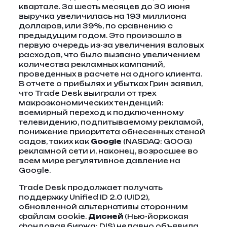
квартале. За шесть месяцев до 30 июня
выручка увеличилась на 193 миллиона
долларов, или 39%, по сравнению с
предыдущим годом. Это произошло в
первую очередь из-за увеличения валовых
расходов, что было вызвано увеличением
количества рекламных кампаний,
проведенных в расчете на одного клиента.
В отчете о прибылях и убытках Грин заявил,
что Trade Desk выиграли от трех
макроэкономических тенденций:
всемирный переход к подключенному
телевидению, подпитываемому рекламой,
понижение приоритета обнесенных стеной
садов, таких как
Google
(NASDAQ: GOOG)
рекламной сети и, наконец, возросшее во
всем мире регулятивное давление на
Google.
Trade Desk продолжает получать
поддержку Unified ID 2.0 (UID2),
обновленной альтернативы сторонним
файлам cookie.
Дисней
(Нью-йоркская
фондовая биржа: DIS) недавно объявила,