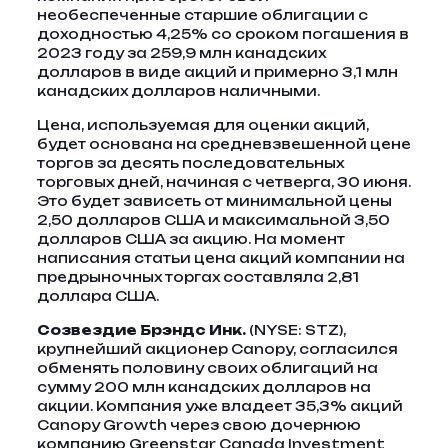
необеспеченные старшие облигации с
доходностью 4,25% со сроком погашения в
2023 году за 259,9 млн канадских
долларов в виде акций и примерно 3,1 млн
канадских долларов наличными.
Цена, используемая для оценки акций,
будет основана на средневзвешенной цене
торгов за десять последовательных
торговых дней, начиная с четверга, 30 июня.
Это будет зависеть от минимальной цены
2,50 долларов США и максимальной 3,50
долларов США за акцию. На момент
написания статьи цена акций компании на
предрыночных торгах составляла 2,81
доллара США.
Созвездие Брэндс Инк.
(NYSE: STZ),
крупнейший акционер Canopy, согласился
обменять половину своих облигаций на
сумму 200 млн канадских долларов на
акции. Компания уже владеет 35,3% акций
Canopy Growth через свою дочернюю
компанию Greenstar Canada Investment