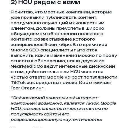
2) HCU рядом с вами
Я считаю, что местные компании, которые
уже привыкли публиковать контент,
продуманно служащий их конкретным
клиентам, должны преуспеть в широко
обсуждаемом обновлении полезного
контента, развертывание которого
завершилось 9 сентября. В то время как
многие SEO-специалисты пытаются
выяснить, какие изменения можно по праву
отнести к обновлению, наши друзья из
NearMediaCo ведут интересные дискуссии
о том, действительно ли HCU является
частью ответа Google на рост популярности
TikTok как средства поиска. Как отмечает
Грег Стерлинг,
“
Сейчас самой влиятельной интернет-
компанией, возможно, является TikTok. Google
HCU, похоже, является отчасти ответом на
популярность сайта и его
разрекламированную «аутентичность».