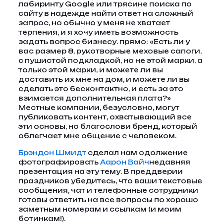
лабиринту Google или трясине поиска по
сайту в надежде найти ответ на сложный
запрос, но обычно у меня не хватает
терпения, и я хочу иметь возможность
задать вопрос бизнесу. прямо: «Есть ли у
вас размер 8, рукотворные меховые сапоги,
с пушистой подкладкой, но не этой марки, а
только этой марки, и можете ли вы
доставить их мне на дом, и можете ли вы
сделать это бесконтактно, и есть за это
взимается дополнительная плата?»
Местные компании, безусловно, могут
публиковать контент, охватывающий все
эти основы, но благослови бренд, который
облегчает мне общение с человеком.
Брэндон Шмидт
сделал нам одолжение
фотографировать
Аарон Вайч
недавняя
презентация на эту тему. В преддверии
праздников убедитесь, что ваши текстовые
сообщения, чат и телефонные сотрудники
готовы ответить на все вопросы по хорошо
заметным номерам и ссылкам (и моим
ботинкам!).