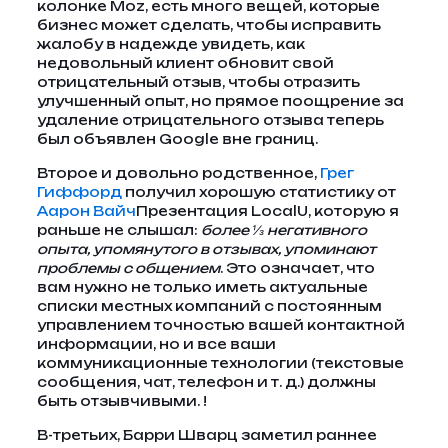
колонке Moz, есть много вещей, которые
бизнес может сделать, чтобы исправить
жалобу в надежде увидеть, как
недовольный клиент обновит свой
отрицательный отзыв, чтобы отразить
улучшенный опыт, но прямое поощрение за
удаление отрицательного отзыва теперь
был объявлен Google вне границ.
Второе и довольно родственное,
Грег
Гиффорд
получил хорошую статистику от
Аарон Вайч
Презентация LocalU, которую я
раньше не слышал:
более ⅓ негативного
опыта, упомянутого в отзывах, упоминают
проблемы с общением
. Это означает, что
вам нужно не только иметь актуальные
списки местных компаний с постоянным
управлением точностью вашей контактной
информации, но и все ваши
коммуникационные технологии (текстовые
сообщения, чат, телефон и т. д.) должны
быть отзывчивыми. !
В-третьих, Барри Шварц заметил раннее