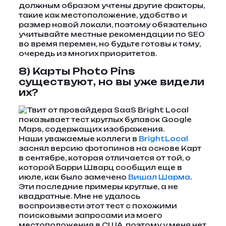
должным образом учтены другие факторы,
такие как местоположение, удобство и
размер новой локали, поэтому обязательно
учитывайте местные рекомендации по SEO
во время перемен, но будьте готовы к тому,
очередь из многих приоритетов.
8) Карты Photo Pins
существуют, но вы уже видели
их?
Наши уважаемые коллеги в
BrightLocal
заснял версию фотопинов на основе Карт
в сентябре, которая отличается от той, о
которой Барри Шварц сообщил еще в
июле, как было замечено
Вишал Шарма
.
Эти последние примеры круглые, а не
квадратные. Мне не удалось
воспроизвести этот тест с похожими
поисковыми запросами из моего
местоположения в США, поэтому у меня нет