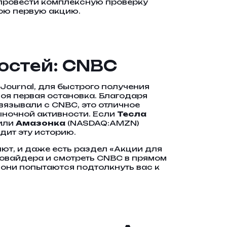
 провести комплексную проверку
вою первую акцию.
остей: CNBC
 Journal, для быстрого получения
оя первая остановка. Благодаря
вязывали с CNBC, это отличное
ыночной активности. Если
Тесла
 или
Амазонка
(NASDAQ:AMZN)
дит эту историю.
лют, и даже есть раздел «Акции для
ровайдера и смотреть CNBC в прямом
 они попытаются подтолкнуть вас к