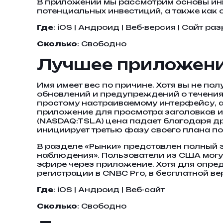
В приложении мы рассмотрим основы инв
потенциальных инвестиций, а также как 
Где
: iOS | Андроид | Веб-версия | Сайт р
Сколько
: Свободно
Лучшее приложени
Имя имеет вес по причине. Хотя вы не пол
обновлений и предупреждений о течения
простому настраиваемому интерфейсу, а 
приложение для просмотра заголовков и
(NASDAQ:TSLA) цена падает благодаря д
инициирует третью фазу своего плана по
В разделе «Рынки» представлен полный э
наблюдения». Пользователи из США могу
эфире через приложение. Хотя для опред
регистрации в CNBC Pro, в бесплатной ве
Где
: iOS | Андроид | Веб-сайт
Сколько
: Свободно