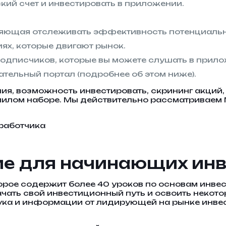
кий счет и инвестировать в приложении.
яющая отслеживать эффективность потенциальн
иях, которые двигают рынок.
одписчиков, которые вы можете слушать в прило
тельный портал (подробнее об этом ниже).
ания, возможность инвестировать, скрининг акций
милом наборе. Мы действительно рассматриваем 
азработчика
е для начинающих инве
орое содержит более 40 уроков по основам инве
ачать свой инвестиционный путь и освоить некот
ука и информации от лидирующей на рынке инве