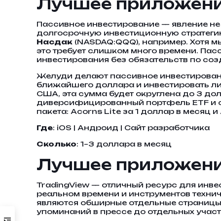
Лучшее приложение
Пассивное инвестирование — явление не 
долгосрочную инвестиционную стратегию
Насдак
(NASDAQ:QQQ), например. Хотя м
это требует слишком много времени. Па
инвестирования без обязательств по со
Желуди делают пассивное инвестировани
ближайшего доллара и инвестировать ли
США, эта сумма будет округлена до 3 до
диверсифицированный портфель ETF и об
пакета: Acorns Lite за 1 доллар в месяц и
Где
: iOS | Андроид | Сайт разработчика
Сколько
: 1–3 доллара в месяц
Лучшее приложение
TradingView — отличный ресурс для инве
реальном времени и инструментов техни
являются обширные отдельные страницы 
упоминаний в прессе до отдельных учас