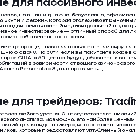
 для пассивного инве
новое, но в наши дни оно, безусловно, оформлено
 «купи и держи», которая отслеживает рыночны
ы продвигаем активный индивидуальный подход к
ссивное инвестирование — отличный способ для
зданию собственного портфеля.
е еще проще, позволяя пользователям округлят
шнюю сдачу. По сути, если вы покупаете кофе в
лларов США, и 50 центов будут добавлены к ваш
лигаций в зависимости от вашего финансового п
 Acorns Personal за 3 доллара в месяц.
 для трейдеров: Tradi
сторов любого уровня. Он предоставляет широкий
ческого анализа. Возможно, его наиболее ценным
акций для каждого тикера, которые охватывают в
тников, которые предоставляют углубленный ана