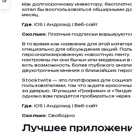
Как долгосрочному инвестору, бесплатног
хотел бы воспользоваться обширными доп
месяц.
Где
: iOS | Андроид | Веб-сайт
Сколько
: Платные подписки варьируются
В то время как название для этой катего
специально для обсуждения акций. Поль
персонализированную новостную ленту. 
настроены ли они бычьи или медвежьи в 
есть возможность более глубокого анали
двухстрочные мнения о ближайших персп
Stocktwits — это платформа для социальны
пользователями, так что ждите красочн
за дверью. Функции «Графики» и «Тенде
однако вам придется пробираться через 
Где
: iOS | Андроид | Веб-сайт
Сколько
: Свободно
Лучшее приложение