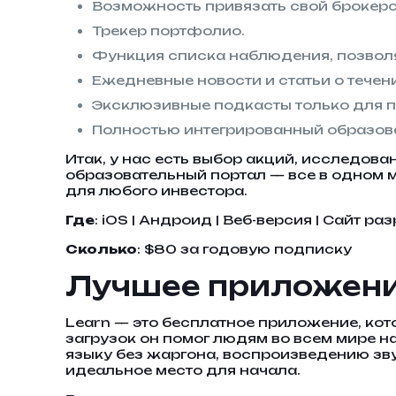
Возможность привязать свой брокерс
Трекер портфолио.
Функция списка наблюдения, позвол
Ежедневные новости и статьи о течен
Эксклюзивные подкасты только для п
Полностью интегрированный образова
Итак, у нас есть выбор акций, исследов
образовательный портал — все в одном 
для любого инвестора.
Где
: iOS | Андроид | Веб-версия | Сайт р
Сколько
: $80 за годовую подписку
Лучшее приложени
Learn — это бесплатное приложение, кот
загрузок он помог людям во всем мире н
языку без жаргона, воспроизведению зв
идеальное место для начала.