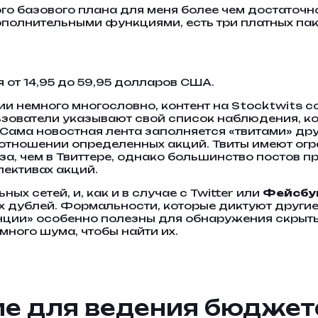
о базового плана для меня более чем достаточно, 
олнительными функциями, есть три платных пакет
 от 14,95 до 59,95 долларов США.
рии немного многословно, контент на Stocktwits с
зователи указывают свой список наблюдения, ко
Сама новостная лента заполняется «твитами» др
отношении определенных акций. Твиты имеют огр
за, чем в Твиттере, однако большинство постов п
ективах акций.
х сетей, и, как и в случае с Twitter или
Фейсбу
ых дублей. Формальности, которые диктуют други
нции» особенно полезны для обнаружения скрыты
много шума, чтобы найти их.
 для ведения бюджета