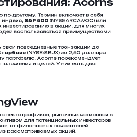
стирования: Acorns
 по-другому. Термин включает в себя
й индекс,
S&P 500
(NYSEARCA:VOO) или
 инвестированию в акции, для многих
 людей воспользоваться преимуществами
ь свои повседневные транзакции до
Старбакс
(NYSE:SBUX) за 2,50 доллара
ему портфелю. Acorns порекомендует
оложения и целей. У них есть два
ngView
 спектр графиков, рыночных котировок в
 активом для потенциальных инвесторов
се, от финансовых показателей,
лиз рассматриваемых акций.