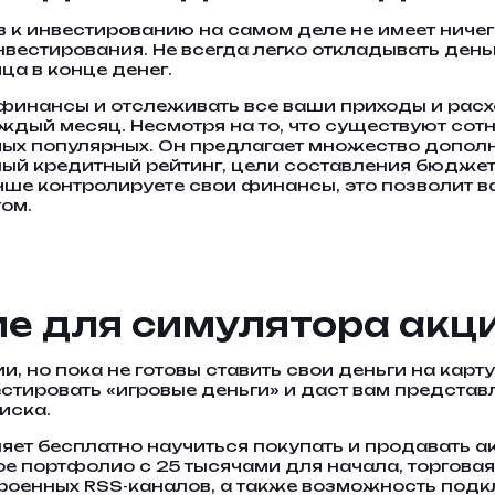
 к инвестированию на самом деле не имеет ничего
вестирования. Не всегда легко откладывать деньг
ца в конце денег.
финансы и отслеживать все ваши приходы и расхо
аждый месяц. Несмотря на то, что существуют со
амых популярных. Он предлагает множество допо
ый кредитный рейтинг, цели составления бюджет
лучше контролируете свои финансы, это позволит
том.
 для симулятора акций
, но пока не готовы ставить свои деньги на карт
стировать «игровые деньги» и даст вам представле
иска.
яет бесплатно научиться покупать и продавать а
ое портфолио с 25 тысячами для начала, торгов
троенных RSS-каналов, а также возможность подк