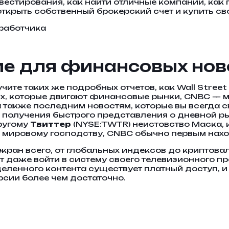
естирования, как найти отличные компании, как
открыть собственный брокерский счет и купить с
азработчика
е для финансовых нов
учите таких же подробных отчетов, как Wall Street
х, которые двигают финансовые рынки, CNBC — м
также последним новостям, которые вы всегда с
 получения быстрого представления о дневной р
ругому
Твиттер
(NYSE:TWTR) неистовство Маска,
 мировому господству, CNBC обычно первым нахо
кран всего, от глобальных индексов до криптова
т даже войти в систему своего телевизионного п
еленного контента существует платный доступ, и
рсии более чем достаточно.