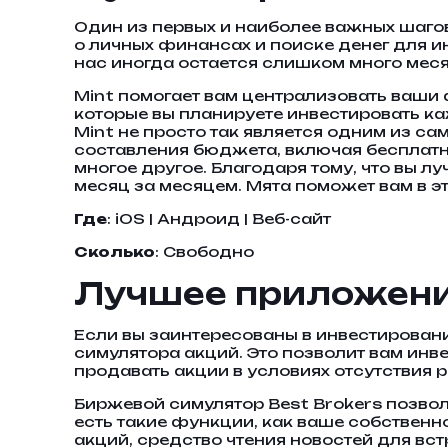
Один из первых и наиболее важных шагов
о личных финансах и поиске денег для ин
нас иногда остается слишком много меся
Mint помогает вам централизовать ваши 
которые вы планируете инвестировать к
Mint не просто так является одним из с
составления бюджета, включая бесплатн
многое другое. Благодаря тому, что вы 
месяц за месяцем. Мята поможет вам в э
Где
: iOS | Андроид | Веб-сайт
Сколько
: Свободно
Лучшее приложение
Если вы заинтересованы в инвестировании
симулятора акций. Это позволит вам инве
продавать акции в условиях отсутствия р
Биржевой симулятор Best Brokers позвол
есть такие функции, как ваше собственн
акций, средство чтения новостей для вс