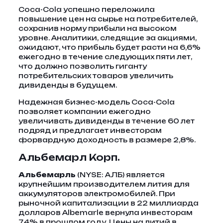
Coca-Cola успешно переложила
повышение цен на сырье на потребителей,
сохранив норму прибыли на высоком
уровне. Аналитики, следящие за акциями,
ожидают, что прибыль будет расти на 6,6%
ежегодно в течение следующих пяти лет,
что должно позволить гиганту
потребительских товаров увеличить
дивиденды в будущем.
Надежная бизнес-модель Coca-Cola
позволяет компании ежегодно
увеличивать дивиденды в течение 60 лет
подряд и предлагает инвесторам
форвардную доходность в размере 2,8%.
Альбемарл Корп.
Альбемарль
(NYSE: АЛБ)
является
крупнейшим производителем лития для
аккумуляторов электромобилей. При
рыночной капитализации в 22 миллиарда
долларов Albemarle вернула инвесторам
7,4% в прошлом году. Цены на литий в