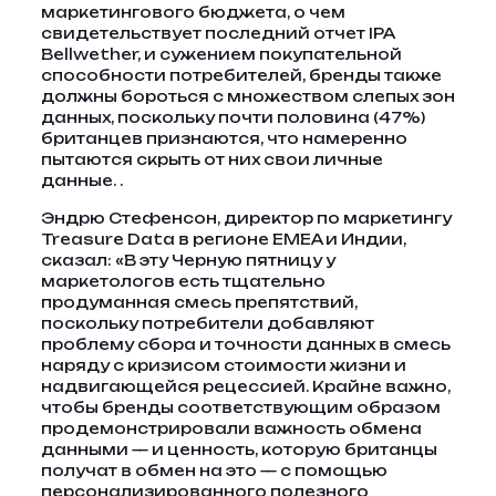
маркетингового бюджета, о чем
свидетельствует последний отчет IPA
Bellwether, и сужением покупательной
способности потребителей, бренды также
должны бороться с множеством слепых зон
данных, поскольку почти половина (47%)
британцев признаются, что намеренно
пытаются скрыть от них свои личные
данные. .
Эндрю Стефенсон, директор по маркетингу
Treasure Data в регионе EMEA и Индии,
сказал:
«В эту Черную пятницу у
маркетологов есть тщательно
продуманная смесь препятствий,
поскольку потребители добавляют
проблему сбора и точности данных в смесь
наряду с кризисом стоимости жизни и
надвигающейся рецессией. Крайне важно,
чтобы бренды соответствующим образом
продемонстрировали важность обмена
данными — и ценность, которую британцы
получат в обмен на это — с помощью
персонализированного полезного