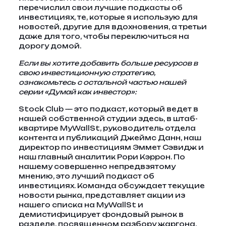
перечислил свои лучшие подкасты об
инвестициях, те, которые я использую для
новостей, другие для вдохновения, а третьи
даже для того, чтобы переключиться на
дорогу домой.
Если вы хотите добавить больше ресурсов в
свою инвестиционную стратегию,
ознакомьтесь с остальной частью нашей
серии «Думай как инвестор»:
Stock Club — это подкаст, который ведет в
нашей собственной студии здесь, в штаб-
квартире MyWallSt, руководитель отдела
контента и публикаций Джеймс Данн, наш
директор по инвестициям Эммет Сэвидж и
наш главный аналитик Рори Кэррон. По
нашему совершенно непредвзятому
мнению, это лучший подкаст об
инвестициях. Команда обсуждает текущие
новости рынка, представляет акции из
нашего списка на MyWallSt и
демистифицирует фондовый рынок в
разделе, посвященном разбору жаргона.