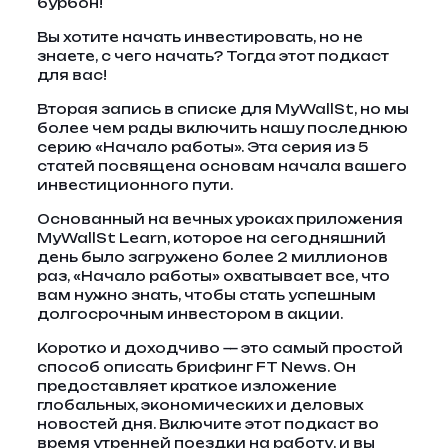
бурбон!
Вы хотите начать инвестировать, но не
знаете, с чего начать? Тогда этот подкаст
для вас!
Вторая запись в списке для MyWallSt, но мы
более чем рады включить нашу последнюю
серию «Начало работы». Эта серия из 5
статей посвящена основам начала вашего
инвестиционного пути.
Основанный на вечных уроках приложения
MyWallSt Learn, которое на сегодняшний
день было загружено более 2 миллионов
раз, «Начало работы» охватывает все, что
вам нужно знать, чтобы стать успешным
долгосрочным инвестором в акции.
Коротко и доходчиво — это самый простой
способ описать брифинг FT News. Он
предоставляет краткое изложение
глобальных, экономических и деловых
новостей дня. Включите этот подкаст во
время утренней поездки на работу, и вы