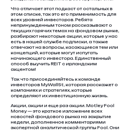
Что отличает этот подкаст от остальных в
этом списке, так это его применимость для
всех уровней инвесторов. Ребята
непринужденным тоном рассказывают о
текущих горячих темах на фондовом рынке,
разбирают некоторые акции, которые у нас
есть в нашей службе подписки, а также
отвечают на вопросы, касающиеся тем или
концепций, которые могут испугать
начинающего инвестора. Единственный
способ выучить REIT с ирландским
акцентом!
Так что присоединяйтесь к команде
инвесторов MyWallSt, которая расскажет о
компаниях и стратегиях, которые
определяют их инвестиционную жизнь.
Акции, акции и еще раз акции. Motley Fool
Money — это краткое изложение всех
новостей фондового рынка на закрытие
недели, дополненное комментариями
экспертной аналитической группы Fool. Они