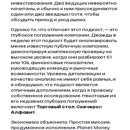
инвестирования. Два ведущих невероятно
начитаны, и обычно к ним присоединяются
один или два звездных гостя, чтобы
обсудить приход и уход рынка.
Однако то, что отличает этот подкаст, — это
глубокое погружение компании. Дважды в
неделю этот подкаст будет анализировать
менее известную публичную компанию,
демонстрируя комплексную проверку на
высоком уровне, когда они разбирают S1
или 10k, финансовые показатели,
руководящую команду и рыночные
возможности. Уровень детализации и
качество анализа не имеют себе равных, и
я обнаружил, что подкаст является
отличным дополнением, когда я провожу
собственное исследование. Некоторые из
его недавних глубоких погружений
включают
Торговый стол
,
Скечерс
и
Алфавит
.
Экономика объяснила. Простая миссия,
продуманное исполнение. Planet Money