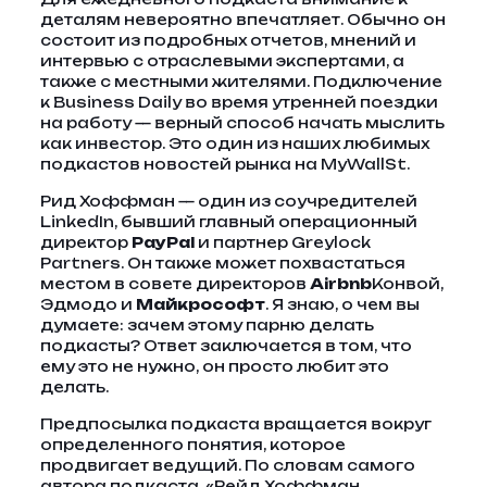
деталям невероятно впечатляет. Обычно он
состоит из подробных отчетов, мнений и
интервью с отраслевыми экспертами, а
также с местными жителями. Подключение
к Business Daily во время утренней поездки
на работу — верный способ начать мыслить
как инвестор. Это один из наших любимых
подкастов новостей рынка на MyWallSt.
Рид Хоффман — один из соучредителей
LinkedIn, бывший главный операционный
директор
PayPal
и партнер Greylock
Partners. Он также может похвастаться
местом в совете директоров
Airbnb
Конвой,
Эдмодо и
Майкрософт
. Я знаю, о чем вы
думаете: зачем этому парню делать
подкасты? Ответ заключается в том, что
ему это не нужно, он просто любит это
делать.
Предпосылка подкаста вращается вокруг
определенного понятия, которое
продвигает ведущий. По словам самого
автора подкаста, «Рейд Хоффман