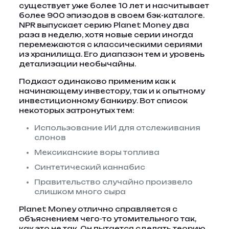
существует уже более 10 лет и насчитывает
более 900 эпизодов в своем бэк-каталоге.
NPR выпускает серию Planet Money два
раза в неделю, хотя новые серии иногда
перемежаются с классическими сериями
из хранилища. Его диапазон тем и уровень
детализации необычайны.
Подкаст одинаково применим как к
начинающему инвестору, так и к опытному
инвестиционному банкиру. Вот список
некоторых затронутых тем:
Использование ИИ для отслеживания
слонов
Мексиканские воры топлива
Синтетический каннабис
Правительство случайно произвело
слишком много сыра
Planet Money отлично справляется с
объяснением чего-то утомительного так,
как это не так. Он пытается сделать теорию