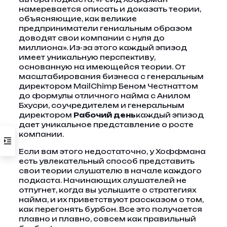
намеревается описать и доказать теории,
объясняющие, как великие
предприниматели гениальным образом
доводят свои компании с нуля до
миллиона». Из-за этого каждый эпизод
имеет уникальную перспективу,
основанную на имеющейся теории. От
масштабирования бизнеса с генеральным
директором MailChimp Беном Честнаттом
до формулы отличного найма с Анилом
Бхусри, соучредителем и генеральным
директором
Рабочий день
каждый эпизод
дает уникальное представление о росте
компании.
Если вам этого недостаточно, у Хоффмана
есть увлекательный способ представить
свои теории слушателю в начале каждого
подкаста. Начинающих слушателей не
отпугнет, когда вы услышите о стратегиях
найма, и их приветствуют рассказом о том,
как перегонять бурбон. Все это получается
плавно и плавно, совсем как правильный