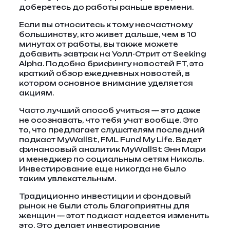
доберетесь до работы раньше времени.
Если вы относитесь к тому несчастному
большинству, кто живет дальше, чем в 10
минутах от работы, вы также можете
добавить завтрак на Уолл-Стрит от Seeking
Alpha. Подобно брифингу новостей FT, это
краткий обзор ежедневных новостей, в
котором основное внимание уделяется
акциям.
Часто лучший способ учиться — это даже
не осознавать, что тебя учат вообще. Это
то, что предлагает слушателям последний
подкаст MyWallSt, FML Fund My Life. Ведет
финансовый аналитик MyWallSt Энн Мари
и менеджер по социальным сетям Николь.
Инвестирование еще никогда не было
таким увлекательным.
Традиционно инвестиции и фондовый
рынок не были столь благоприятны для
женщин — этот подкаст надеется изменить
это. Это делает инвестирование