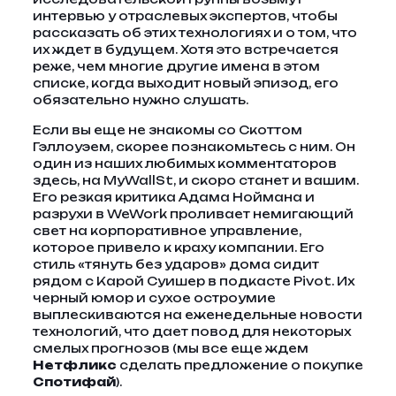
интервью у отраслевых экспертов, чтобы
рассказать об этих технологиях и о том, что
их ждет в будущем. Хотя это встречается
реже, чем многие другие имена в этом
списке, когда выходит новый эпизод, его
обязательно нужно слушать.
Если вы еще не знакомы со Скоттом
Гэллоуэем, скорее познакомьтесь с ним. Он
один из наших любимых комментаторов
здесь, на MyWallSt, и скоро станет и вашим.
Его резкая критика Адама Ноймана и
разрухи в WeWork проливает немигающий
свет на корпоративное управление,
которое привело к краху компании. Его
стиль «тянуть без ударов» дома сидит
рядом с Карой Суишер в подкасте Pivot. Их
черный юмор и сухое остроумие
выплескиваются на еженедельные новости
технологий, что дает повод для некоторых
смелых прогнозов (мы все еще ждем
Нетфликс
сделать предложение о покупке
Спотифай
).