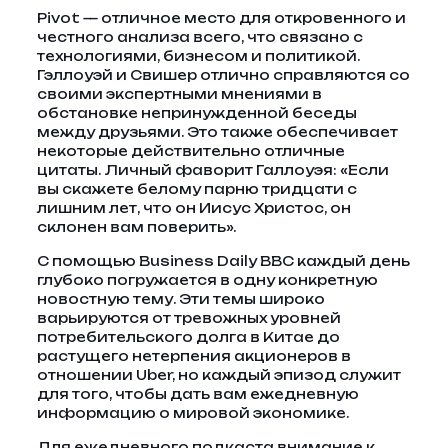
Pivot — отличное место для откровенного и
честного анализа всего, что связано с
технологиями, бизнесом и политикой.
Гэллоуэй и Свишер отлично справляются со
своими экспертными мнениями в
обстановке непринужденной беседы
между друзьями. Это также обеспечивает
некоторые действительно отличные
цитаты. Личный фаворит Галлоуэя: «Если
вы скажете белому парню тридцати с
лишним лет, что он Иисус Христос, он
склонен вам поверить».
С помощью Business Daily BBC каждый день
глубоко погружается в одну конкретную
новостную тему. Эти темы широко
варьируются от тревожных уровней
потребительского долга в Китае до
растущего нетерпения акционеров в
отношении Uber, но каждый эпизод служит
для того, чтобы дать вам ежедневную
информацию о мировой экономике.
Для ежедневного подкаста внимание к