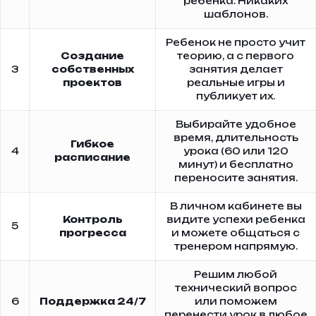
ребенка. Никаких
шаблонов.
Ребенок не просто учит
Создание
теорию, а с первого
3
собственных
занятия делает
проектов
реальные игры и
публикует их.
Выбирайте удобное
время, длительность
Гибкое
4
урока (60 или 120
расписание
минут) и бесплатно
переносите занятия.
В личном кабинете вы
Контроль
видите успехи ребенка
5
прогресса
и можете общаться с
тренером напрямую.
Решим любой
технический вопрос
6
Поддержка 24/7
или поможем
перенести урок в любое