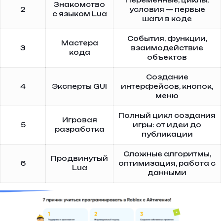
Переменные, циклы,
Знакомство
2
условия — первые
с языком Lua
шаги в коде
События, функции,
Мастера
3
взаимодействие
кода
объектов
Создание
4
Эксперты GUI
интерфейсов, кнопок,
меню
Полный цикл создания
Игровая
5
игры: от идеи до
разработка
публикации
Сложные алгоритмы,
Продвинутый
6
оптимизация, работа с
Lua
данными