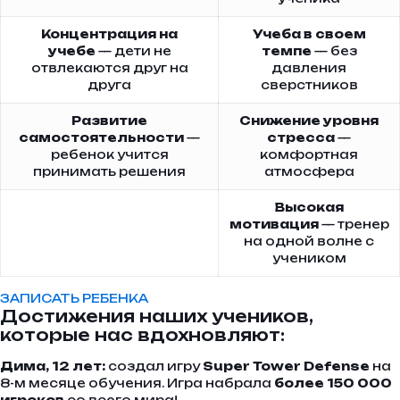
Концентрация на
Учеба в своем
учебе
— дети не
темпе
— без
отвлекаются друг на
давления
друга
сверстников
Развитие
Снижение уровня
самостоятельности
—
стресса
—
ребенок учится
комфортная
принимать решения
атмосфера
Высокая
мотивация
— тренер
на одной волне с
учеником
ЗАПИСАТЬ РЕБЕНКА
Достижения наших учеников,
которые нас вдохновляют:
Дима, 12 лет:
создал игру
Super Tower Defense
на
8-м месяце обучения. Игра набрала
более 150 000