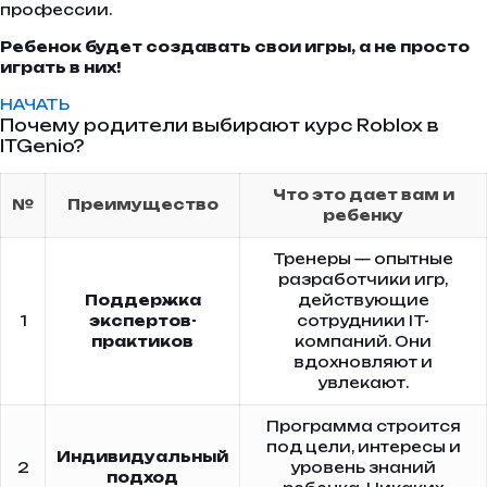
профессии.
Ребенок будет создавать свои игры, а не просто
играть в них!
НАЧАТЬ
Почему родители выбирают курс Roblox в
ITGenio?
Что это дает вам и
№
Преимущество
ребенку
Тренеры — опытные
разработчики игр,
Поддержка
действующие
1
экспертов-
сотрудники IT-
практиков
компаний. Они
вдохновляют и
увлекают.
Программа строится
под цели, интересы и
Индивидуальный
2
уровень знаний
подход